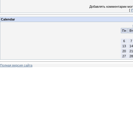
Добавлять комментарии могу
[
Р
Calendar
Пн
Вт
6
7
13
14
20
21
27
28
Полная версия сайта