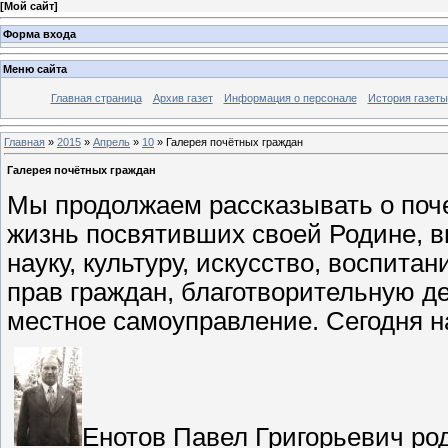
[
Мой сайт
]
Форма входа
Меню сайта
Главная страница
Архив газет
Информация о персонале
История газеты
Главная
»
2015
»
Апрель
»
10
» Галерея почётных граждан
Галерея почётных граждан
Мы продолжаем рассказывать о поч
жизнь посвятивших своей Родине, в
науку, культуру, искусство, воспита
прав граждан, благотворительную д
местное самоуправление. Сегодня н
Енотов Павел Григорьевич род