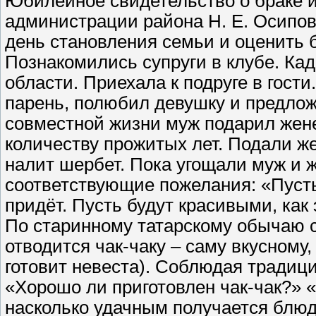
Юбилейное свидетельство о браке 
администрации района Н. Е. Осипо
день становления семьи и оценить б
Познакомились супруги в клубе. Ка
области. Приехала к подруге в гост
парень, полюбил девушку и предлож
совместной жизни муж подарил жен
количеству прожитых лет. Подали 
налит шербет. Пока угощали муж и ж
соответствующие пожелания: «Пусть 
придёт. Пусть будут красивыми, как 
По старинному татарскому обычаю 
отводится чак-чаку – саму вкусному,
готовит невеста). Соблюдая традици
«Хорошо ли приготовлен чак-чак?» «
насколько удачным получается блюд