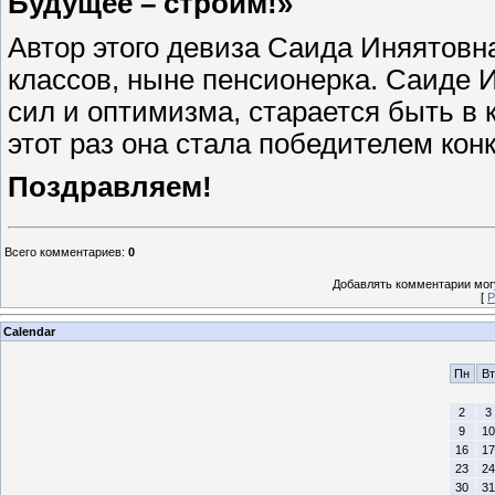
Будущее – строим!»
Автор этого девиза Саида Иняятов
классов, ныне пенсионерка. Саиде И
сил и оптимизма, старается быть в 
этот раз она стала победителем конк
Поздравляем!
Всего комментариев
:
0
Добавлять комментарии могу
[
Р
Calendar
Пн
Вт
2
3
9
10
16
17
23
24
30
31