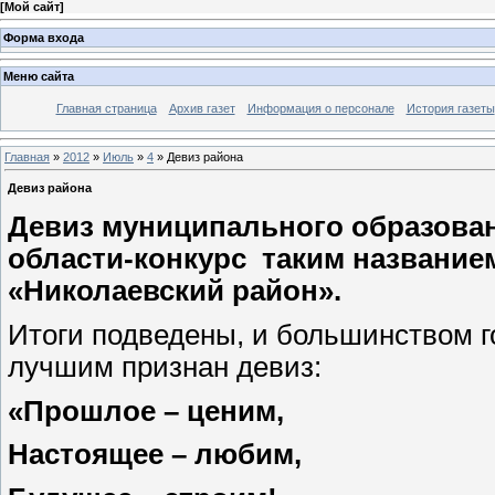
[
Мой сайт
]
Форма входа
Меню сайта
Главная страница
Архив газет
Информация о персонале
История газеты
Главная
»
2012
»
Июль
»
4
» Девиз района
Девиз района
Девиз муниципального образован
области-конкурс таким названи
«Николаевский район».
Итоги подведены, и большинством г
лучшим признан девиз:
«Прошлое – ценим,
Настоящее – любим,