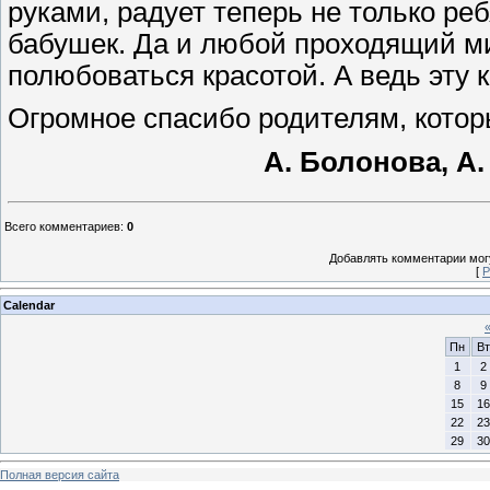
руками, радует теперь не только реб
бабушек. Да и любой проходящий ми
полюбоваться красотой. А ведь эту 
Огромное спасибо родителям, котор
А. Болонова, А.
Всего комментариев
:
0
Добавлять комментарии могу
[
Р
Calendar
Пн
Вт
1
2
8
9
15
16
22
23
29
30
Полная версия сайта