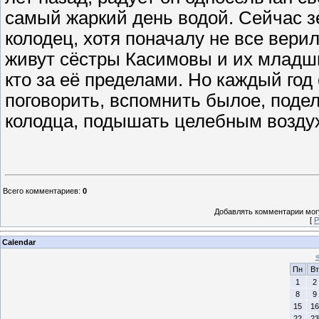
самый жаркий день водой. Сейчас з
колодец, хотя поначалу не все вери
живут сёстры Касимовы и их младши
кто за её пределами. Но каждый год
поговорить, вспомнить былое, подел
колодца, подышать целебным возду
Всего комментариев
:
0
Добавлять комментарии могу
[
Р
Calendar
Пн
Вт
1
2
8
9
15
16
22
23