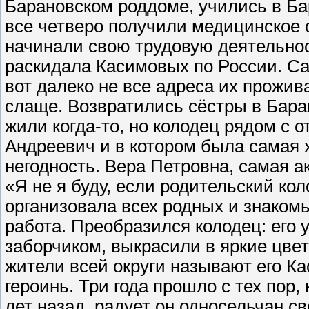
Барановском роддоме, учились в Ба
все четверо получили медицинское
начинали свою трудовую деятельнос
раскидала Касимовых по России. Са
вот далеко не все адреса их прожив
слаще. Возвратились сёстры в Баран
жили когда-то, но колодец рядом с 
Андреевич и в котором была самая 
негодность. Вера Петровна, самая ак
«Я не я буду, если родительский ко
организовала всех родных и знаком
работа. Преобразился колодец: его 
заборчиком, выкрасили в яркие цвета
жители всей округи называют его К
героинь. Три года прошло с тех пор,
лет назад, радует он односельчан с