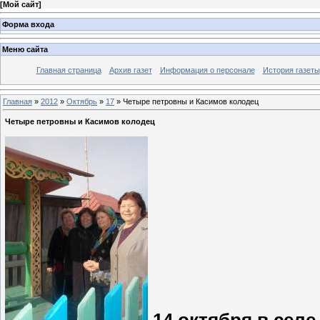
[
Мой сайт
]
Форма входа
Меню сайта
Главная страница
Архив газет
Информация о персонале
История газеты
Главная
»
2012
»
Октябрь
»
17
» Четыре петровны и Касимов колодец
Четыре петровны и Касимов колодец