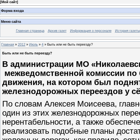
[
Мой сайт
]
Форма входа
Меню сайта
Главная страница
Архив газет
Информация о персонале
История газеты
Главная
»
2012
»
Июль
»
4
» Быть или не быть переезду?
Быть или не быть переезду?
В администрации МО «Николаевс
межведомственной комиссии по 
движения, на котором был подня
железнодорожных переездов у сё
По словам Алексея Моисеева, главн
один из этих железнодорожных пере
нерентабельности, а также обеспеч
реализовать подобные планы доста
железных дорогах, как правило, сот