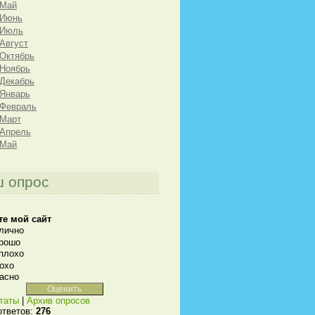
 Май
 Июнь
 Июль
 Август
 Октябрь
 Ноябрь
 Декабрь
 Январь
 Февраль
 Март
 Апрель
 Май
 опрос
те мой сайт
лично
рошо
плохо
охо
асно
таты
|
Архив опросов
ответов:
276