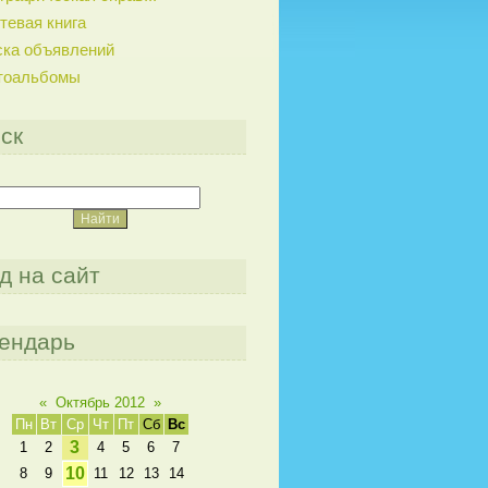
тевая книга
ска объявлений
тоальбомы
ск
д на сайт
ендарь
«
Октябрь 2012
»
Пн
Вт
Ср
Чт
Пт
Сб
Вс
3
1
2
4
5
6
7
10
8
9
11
12
13
14