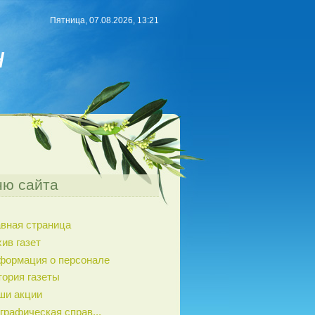
Пятница, 07.08.2026, 13:21
н
ю сайта
авная страница
ив газет
формация о персонале
тория газеты
ши акции
графическая справ...