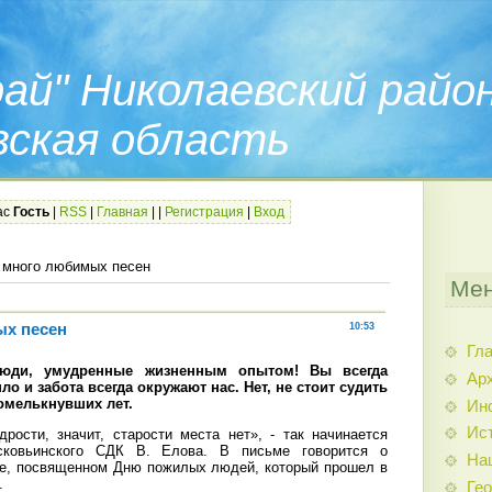
ай" Николаевский райо
вская область
ас
Гость
|
RSS
|
Главная
|
|
Регистрация
|
Вход
 много любимых песен
Мен
х песен
10:53
Гл
люди, умудренные жизненным опытом! Вы всегда
Арх
ло и забота всегда окружают нас. Нет, не стоит судить
ромелькнувших лет.
Ин
Ис
ости, значит, старости места нет», - так начинается
сковьинского СДК В. Елова. В письме говорится о
На
ке, посвященном Дню пожилых людей, который прошел в
.
Гео