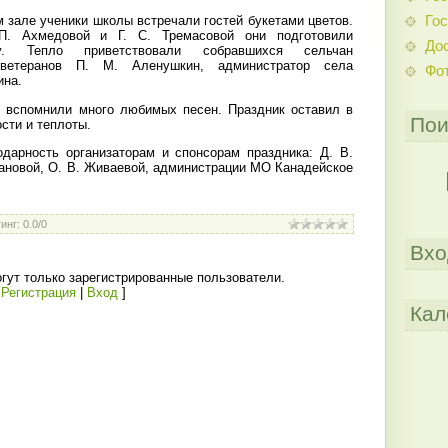
Гос
 зале ученики школы встречали гостей букетами цветов.
П. Ахмедовой и Г. С. Тремасовой они подготовили
До
му. Тепло приветствовали собравшихся сельчан
 ветеранов П. М. Аленушкин, администратор села
Фо
ина.
ы вспомнили много любимых песен. Праздник оставил в
Пои
сти и теплоты.
дарность организаторам и спонсорам праздника: Д. В.
мановой, О. В. Живаевой, администрации МО Канадейское
инг
:
0.0
/
0
Вхо
гут только зарегистрированные пользователи.
[
Регистрация
|
Вход
]
Кал