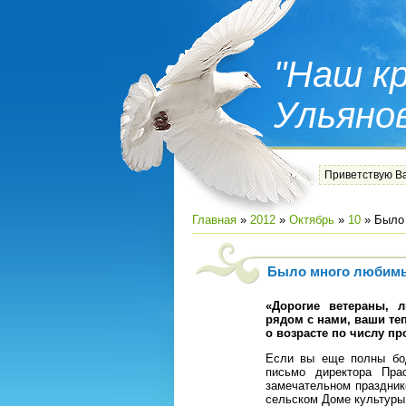
"Наш кр
Ульяно
Приветствую В
Главная
»
2012
»
Октябрь
»
10
» Было
Было много любимы
«Дорогие ветераны, 
рядом с нами, ваши теп
о возрасте по числу п
Если вы еще полны бодр
письмо директора Пра
замечательном праздни
сельском Доме культуры