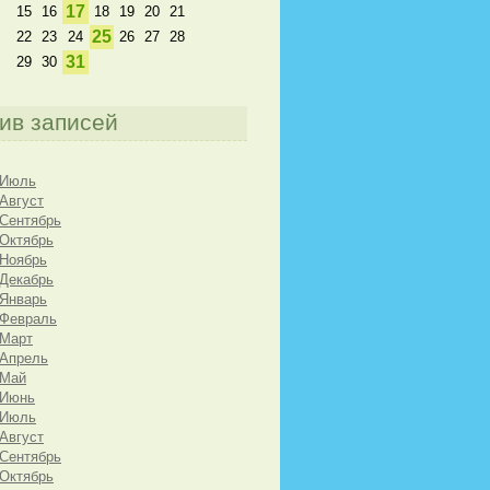
17
15
16
18
19
20
21
25
22
23
24
26
27
28
31
29
30
ив записей
 Июль
 Август
 Сентябрь
 Октябрь
 Ноябрь
 Декабрь
 Январь
 Февраль
 Март
 Апрель
 Май
 Июнь
 Июль
 Август
 Сентябрь
 Октябрь