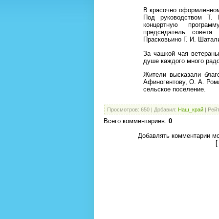
В красочно оформленном
Под руководством Т. 
концертную програм
председатель совета
Прасковьино Г. И. Шатал
За чашкой чая ветеран
душе каждого много радо
Жители высказали благо
Афиногентову, О. А. Ро
сельское поселение.
Просмотров
:
650
|
Добавил
:
Наш_край
|
Рейт
Всего комментариев
:
0
Добавлять комментарии мо