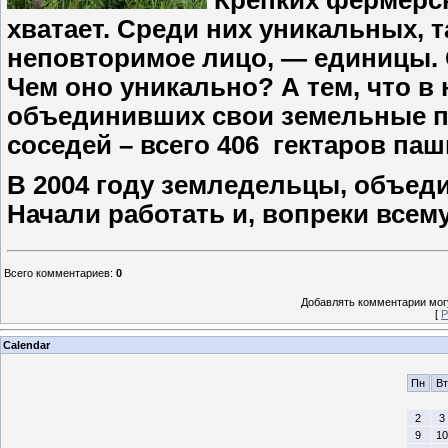
Крепких фермерск
хватает. Среди них уникальных, 
неповторимое лицо, — единицы. 
Чем оно уникально? А тем, что в
объединивших свои земельные п
соседей – всего 406 гектаров паш
В 2004 году земледельцы, объеди
Начали работать и, вопреки всему
Всего комментариев
:
0
Добавлять комментарии могу
[
Р
Calendar
Пн
Вт
2
3
9
10