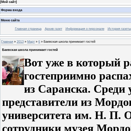
[
Мой сайт
]
Форма входа
Меню сайта
Главная страница
Архив газет
Информация о персонале
История газеты
Главная
»
2013
»
Март
»
6
» Баевская школа принимает гостей
Баевская школа принимает гостей
Вот уже в который 
гостеприимно распа
из Саранска. Среди
представители из Мордо
университета им. Н. П. 
сотрудники музея Мордо