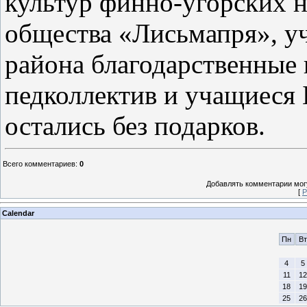
культур финно-угорских н
общества «Лисьмапря», у
района благодарственные 
педколлектив и учащиеся 
остались без подарков.
Всего комментариев
:
0
Добавлять комментарии могу
[
Р
Calendar
Пн
Вт
4
5
11
12
18
19
25
26