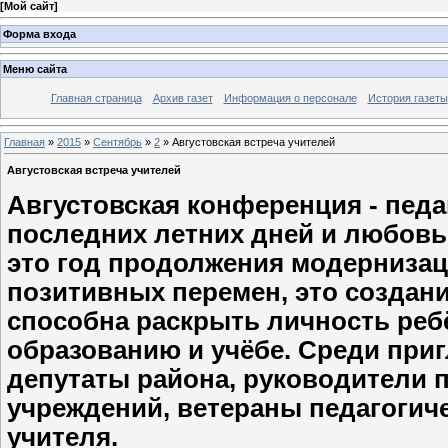
[
Мой сайт
]
Форма входа
Меню сайта
Главная страница
Архив газет
Информация о персонале
История газеты
Главная
»
2015
»
Сентябрь
»
2
» Августовская встреча учителей
Августовская встреча учителей
Августовская конференция - педа
последних летних дней и любовь
это год продолжения модернизац
позитивных перемен, это создан
способна раскрыть личность ребё
образованию и учёбе. Среди при
депутаты района, руководители 
учреждений, ветераны педагогиче
учителя.