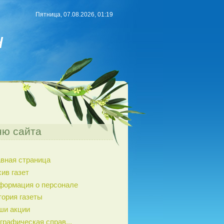
Пятница, 07.08.2026, 01:19
н
ю сайта
авная страница
ив газет
формация о персонале
тория газеты
ши акции
графическая справ...