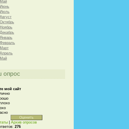
 Май
 Июнь
 Июль
 Август
 Октябрь
 Ноябрь
 Декабрь
 Январь
 Февраль
 Март
 Апрель
 Май
 опрос
те мой сайт
лично
рошо
плохо
охо
асно
таты
|
Архив опросов
ответов:
276