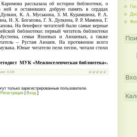
Каримова рассказала об истории библиотеки, о
Гос
в ней и оставивших добрую память в сердцах
До
. Дулкин, К. А. Муськина, З. М. Курамшина, Р. А.
на, Н. Х. Богапова, Г. Х. Дулкина, Р. Р. Мамина, Г.
Фо
огапова. На бенефисе читателей были самые верные
лейской библиотеки: первый читатель библиотеки
устеева, семьи Яхиевых и Аюшевых, а также
Пои
татель – Рустам Аюшев. На протяжении всего
музыка. Юные читатели пели песни, читали стихи
етодист
МУК «Межпоселенческая библиотека».
инг
:
0.0
/
0
Вхо
гут только зарегистрированные пользователи.
[
Регистрация
|
Вход
]
Кал