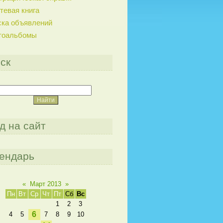
тевая книга
ска объявлений
тоальбомы
ск
д на сайт
ендарь
«
Март 2013
»
Пн
Вт
Ср
Чт
Пт
Сб
Вс
1
2
3
6
4
5
7
8
9
10