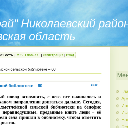
ай" Николаевский райо
вская область
ас
Гость
|
RSS
|
Главная
|
|
Регистрация
|
Вход
ской сельской библиотеке – 60
Мен
кой библиотеке – 60
14:39
Гл
й повод вспомнить, с чего все начиналось и
Арх
 каком направлении двигаться дальше. Сегодня,
Ин
Ахметлейской сельской библиотеки на бенефис
ь неравнодушные, преданные книге люди – её
Ис
тели села пришли в библиотеку, чтобы отметить
На
ткрытия.
Гео