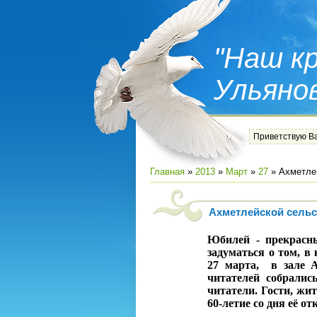
"Наш кр
Ульяно
Приветствую В
Главная
»
2013
»
Март
»
27
» Ахметлей
Ахметлейской сельс
Юбилей - прекрасны
задуматься о том, в
27 марта,
в зале 
читателей собралис
читатели. Гости, жи
60-летие со дня её о