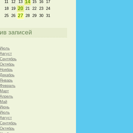
14
11
12
13
15
16
17
20
18
19
21
22
23
24
27
25
26
28
29
30
31
ив записей
 Июль
 Август
 Сентябрь
 Октябрь
 Ноябрь
 Декабрь
 Январь
 Февраль
 Март
 Апрель
 Май
 Июнь
 Июль
 Август
 Сентябрь
 Октябрь