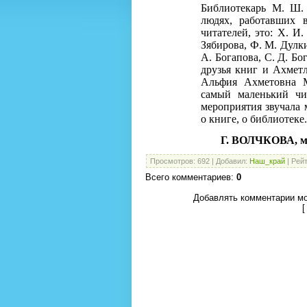
Библиотекарь М. Ш. 
людях, работавших 
читателей, это: Х. И
Зябирова, Ф. М. Дулки
А. Богапова, С. Д. Б
друзья книг и Ахмет
Альфия Ахметовна М
самый маленький чи
мероприятия звучала 
о книге, о библиотеке.
Г.
ВОЛЧКОВА
,
м
Просмотров
:
692
|
Добавил
:
Наш_край
|
Рейт
Всего комментариев
:
0
Добавлять комментарии мо