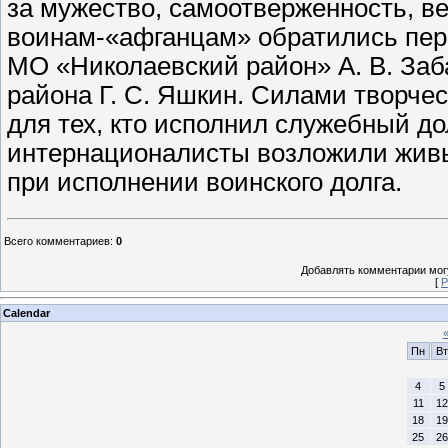
за мужество, самоотверженность, в
воинам-«афганцам» обратились пе
МО «Николаевский район» А. В. Заб
района Г. С. Яшкин. Силами творчес
для тех, кто исполнил служебный до
интернационалисты возложили живы
при исполнении воинского долга.
Всего комментариев
:
0
Добавлять комментарии могу
[
Р
Calendar
Пн
Вт
4
5
11
12
18
19
25
26