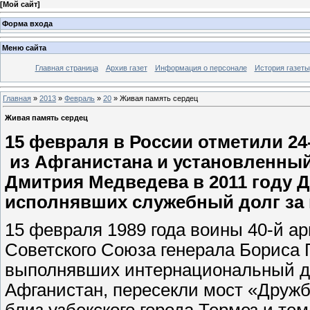
[
Мой сайт
]
Форма входа
Меню сайта
Главная страница
Архив газет
Информация о персонале
История газеты
Главная
»
2013
»
Февраль
»
20
» Живая память сердец
Живая память сердец
15 февраля в России отметили 2
из Афганистана и установленный
Дмитрия Медведева в 2011 году Д
исполнявших служебный долг за 
15 февраля 1989 года воины 40-й а
Советского Союза генерала Бориса 
выполнявших интернациональный до
Афганистан, пересекли мост «Дружб
близ узбекского города Термез и т