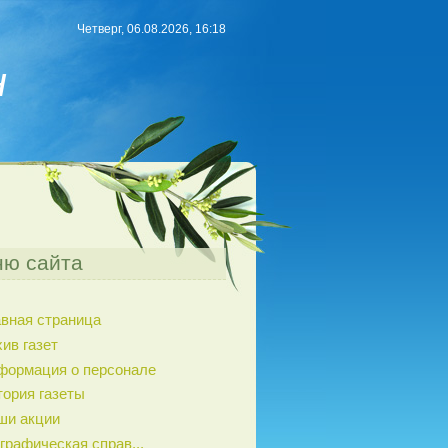
Четверг, 06.08.2026, 16:18
н
ю сайта
авная страница
ив газет
формация о персонале
тория газеты
ши акции
графическая справ...