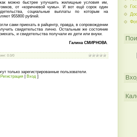
 как можно быстрее улучшить жилищные условия им,
Гос
томков, от «коричневой чумы». И вот ещё сорок один
идетельства, социальные выплаты по которым на
До
вляют 955800 рублей.
Фо
огли сами приехать в райцентр, правда, в сопровождении
олучить свидетельства лично. Остальным же состояние
риехать, и свидетельства получали их дети или внуки.
Пои
Галина СМИРНОВА
.
инг
:
0.0
/
0
гут только зарегистрированные пользователи.
Вхо
[
Регистрация
|
Вход
]
Кал