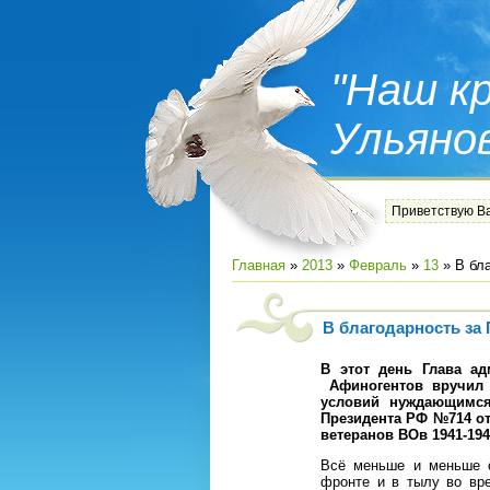
"Наш кр
Ульяно
Приветствую В
Главная
»
2013
»
Февраль
»
13
» В бл
В благодарность за
В этот день Глава а
Афиногентов вручил 
условий нуждающимся
Президента РФ №714 от
ветеранов ВОв 1941-194
Всё меньше и меньше о
фронте и в тылу во вр