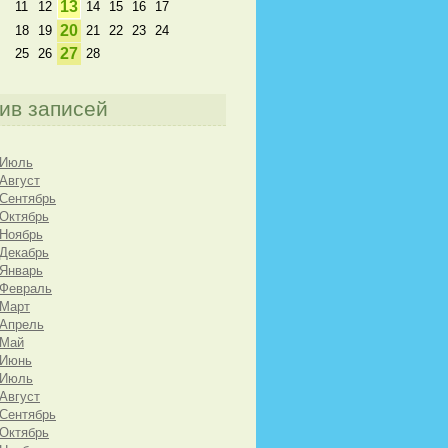
13
11
12
14
15
16
17
20
18
19
21
22
23
24
27
25
26
28
ив записей
 Июль
 Август
 Сентябрь
 Октябрь
 Ноябрь
 Декабрь
 Январь
 Февраль
 Март
 Апрель
 Май
 Июнь
 Июль
 Август
 Сентябрь
 Октябрь