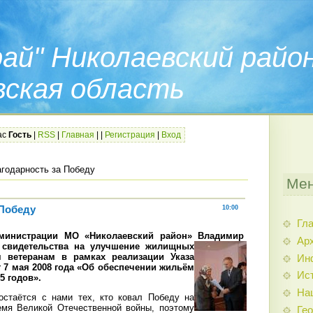
ай" Николаевский райо
вская область
ас
Гость
|
RSS
|
Главная
|
|
Регистрация
|
Вход
агодарность за Победу
Мен
 Победу
10:00
Гл
дминистрации МО «Николаевский район» Владимир
Арх
свидетельства на улучшение жилищных
 ветеранам в рамках реализации Указа
Ин
 7 мая 2008 года «Об обеспечении жильём
Ис
5 годов».
На
стаётся с нами тех, кто ковал Победу на
емя Великой Отечественной войны, поэтому
Гео