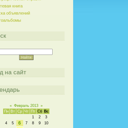
тевая книга
ска объявлений
тоальбомы
ск
д на сайт
ендарь
«
Февраль 2013
»
Пн
Вт
Ср
Чт
Пт
Сб
Вс
1
2
3
6
4
5
7
8
9
10