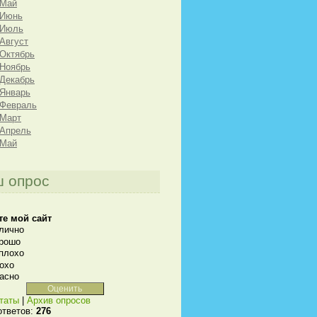
 Май
 Июнь
 Июль
 Август
 Октябрь
 Ноябрь
 Декабрь
 Январь
 Февраль
 Март
 Апрель
 Май
 опрос
те мой сайт
лично
рошо
плохо
охо
асно
таты
|
Архив опросов
ответов:
276