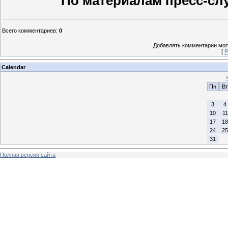
По материалам пресс-сл
Всего комментариев
:
0
Добавлять комментарии могу
[
Р
Calendar
Пн
Вт
3
4
10
11
17
18
24
25
31
Полная версия сайта