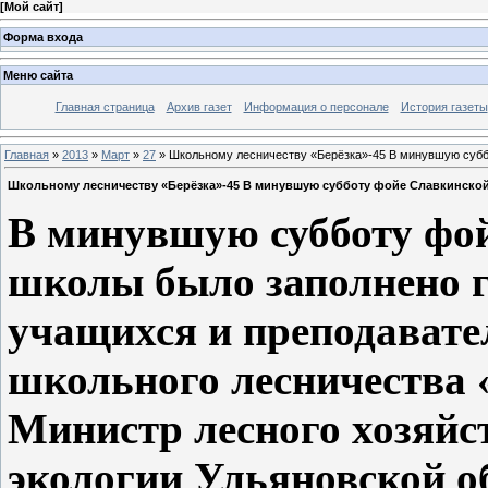
[
Мой сайт
]
Форма входа
Меню сайта
Главная страница
Архив газет
Информация о персонале
История газеты
Главная
»
2013
»
Март
»
27
» Школьному лесничеству «Берёзка»-45 В минувшую субб
Школьному лесничеству «Берёзка»-45 В минувшую субботу фойе Славкинской
В минувшую субботу фой
школы было заполнено 
учащихся и преподавател
школьного лесничества 
Министр лесного хозяйс
экологии Ульяновской об