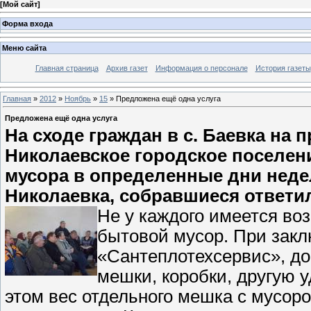
[
Мой сайт
]
Форма входа
Меню сайта
Главная страница
Архив газет
Информация о персонале
История газеты
Главная
»
2012
»
Ноябрь
»
15
» Предложена ещё одна услуга
Предложена ещё одна услуга
На сходе граждан в с. Баевка на
Николаевское городское поселен
мусора в определенные дни недели
Николаевка, собравшиеся ответи
Не у каждого имеется во
бытовой мусор. При зак
«Сантеплотехсервис», до
мешки, коробки, другую у
этом вес отдельного мешка с мусор