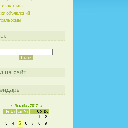
тевая книга
ска объявлений
тоальбомы
ск
д на сайт
ендарь
«
Декабрь 2012
»
Пн
Вт
Ср
Чт
Пт
Сб
Вс
1
2
5
3
4
6
7
8
9