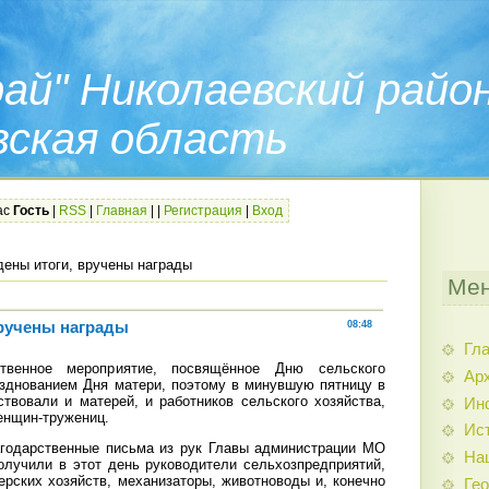
ай" Николаевский райо
вская область
ас
Гость
|
RSS
|
Главная
|
|
Регистрация
|
Вход
ены итоги, вручены награды
Мен
ручены награды
08:48
Гл
твенное мероприятие, посвящённое Дню сельского
Арх
азднованием Дня матери, поэтому в минувшую пятницу в
вовали и матерей, и работников сельского хозяйства,
Ин
енщин-тружениц.
Ис
агодарственные письма из рук Главы администрации МО
На
олучили в этот день руководители сельхозпредприятий,
ерских хозяйств, механизаторы, животноводы и, конечно
Гео