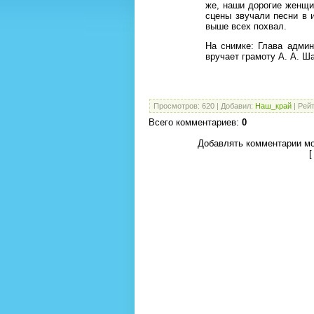
же, наши дорогие женщи
сцены звучали песни в 
выше всех похвал.
На снимке: Глава адми
вручает грамоту А. А. 
Просмотров
:
620
|
Добавил
:
Наш_край
|
Рейт
Всего комментариев
:
0
Добавлять комментарии мо