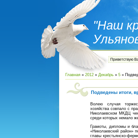
"Наш кр
Ульяно
Приветствую В
Главная
»
2012
»
Декабрь
»
5
» Подвед
Подведены итоги, в
Волею случая торжес
хозяйства совпало с пр
Николаевском МКДЦ чест
среди которых немало ж
Грамоты, дипломы и бл
«Николаевский район» п
главы крестьянско-ферм