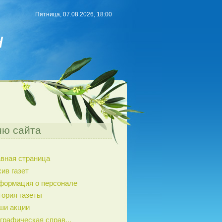
Пятница, 07.08.2026, 18:00
н
ю сайта
авная страница
ив газет
формация о персонале
тория газеты
ши акции
графическая справ...