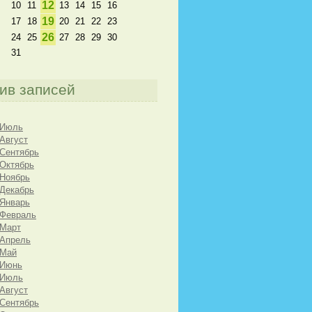
12
10
11
13
14
15
16
19
17
18
20
21
22
23
26
24
25
27
28
29
30
31
ив записей
 Июль
 Август
 Сентябрь
 Октябрь
 Ноябрь
 Декабрь
 Январь
 Февраль
 Март
 Апрель
 Май
 Июнь
 Июль
 Август
 Сентябрь