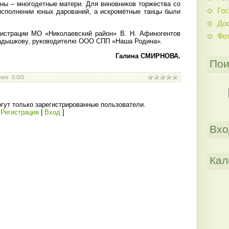
ны – многодетные матери. Для виновников торжества со
Гос
исполнении юных дарований, а искромётные танцы были
До
нистрации МО «Николаевский район» В. Н. Афиногентов
Фо
Шадышкову, руководителю ООО СПП «Наша Родина».
Галина СМИРНОВА.
Пои
инг
:
0.0
/
0
гут только зарегистрированные пользователи.
[
Регистрация
|
Вход
]
Вхо
Кал