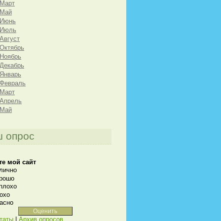
 Март
 Май
 Июнь
 Июль
 Август
 Октябрь
 Ноябрь
 Декабрь
 Январь
 Февраль
 Март
 Апрель
 Май
 опрос
те мой сайт
лично
рошо
плохо
охо
асно
таты
|
Архив опросов