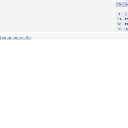
Пн
Вт
4
5
11
12
18
19
25
26
Полная версия сайта