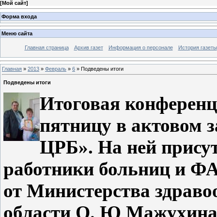
[
Мой сайт
]
Форма входа
Меню сайта
Главная страница
Архив газет
Информация о персонале
История газеты
Главная
»
2013
»
Февраль
»
6
» Подведены итоги
Подведены итоги
Итоговая конференц
пятницу в актовом 
ЦРБ». На ней прису
работники больниц и ФА
от Министерства здраво
области О. Ю Мажухина 