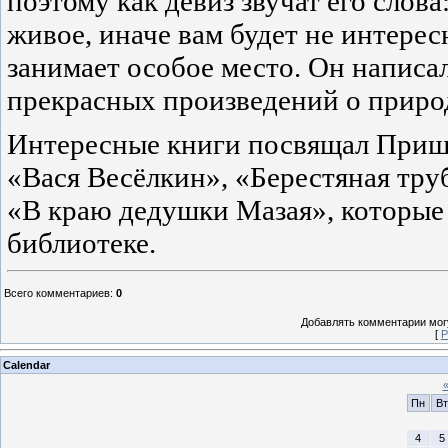
поэтому как девиз звучат его слов
живое, иначе вам будет не интере
занимает особое место. Он написа
прекрасных произведений о приро
Интересные книги посвящал Приш
«Вася Весёлкин», «Берестяная тру
«В краю дедушки Мазая», которые 
библиотеке.
Всего комментариев
:
0
Добавлять комментарии могу
[
Р
Calendar
Пн
Вт
4
5