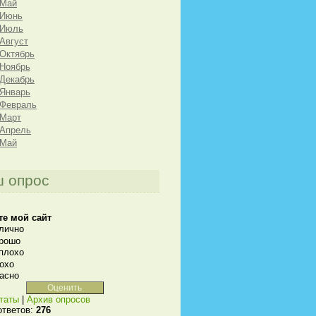
 Май
 Июнь
 Июль
 Август
 Октябрь
 Ноябрь
 Декабрь
 Январь
 Февраль
 Март
 Апрель
 Май
 опрос
те мой сайт
лично
рошо
плохо
охо
асно
таты
|
Архив опросов
ответов:
276