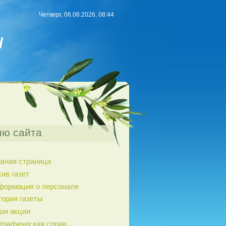
Четверг, 06.08.2026, 08:44
н
ю сайта
авная страница
ив газет
формация о персонале
тория газеты
ши акции
графическая справ...