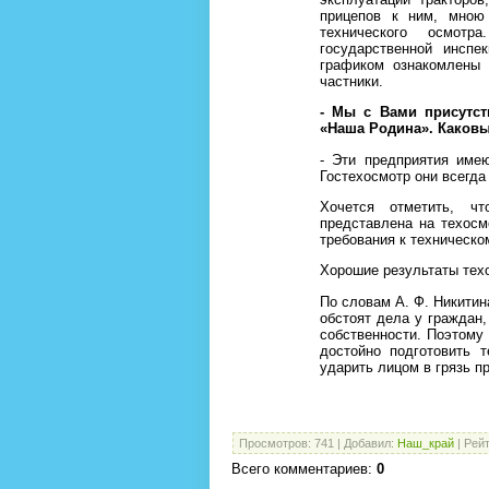
прицепов к ним, мною 
технического осмотр
государственной
инспек
графиком ознакомлены 
частники.
- Мы с Вами присутст
«Наша Родина». Каков
- Эти предприятия име
Гостехосмотр они всегда
Хочется отметить, ч
представлена на техос
требования к техническо
Хорошие результаты тех
По словам А. Ф. Никитин
обстоят дела у граждан,
собственности. Поэтому
достойно подготовить 
ударить лицом в грязь п
Просмотров
:
741
|
Добавил
:
Наш_край
|
Рейт
Всего комментариев
:
0