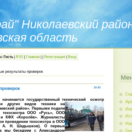
ай" Николаевский райо
вская область
ас
Гость
|
RSS
|
Главная
|
|
Регистрация
|
Вход
ые результаты проверок
Мен
проверок
10:43
Гл
 начинается государственный технический
осмотр
Арх
и других видов техники на
аевский район». Первыми подали
Ин
е техосмотра ООО «Русь», ООО
Ис
 и КФХ «Королёв».
Журналисты
ри проведении техосмотра в ООО
На
ь А. Н. Шадышков). О первых
тра мы беседуем с Александром
Гео