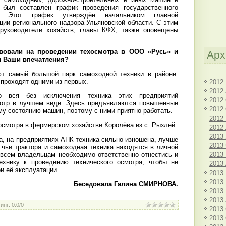
был составлен график проведения государственного
а. Этот график утверждён начальником главной
ции регионального надзора Ульяновской области. С этим
руководители хозяйств, главы КФХ, также оповещены
вовали на проведении техосмотра в ООО «Русь» и
Арх
ы Ваши впечатления?
ют самый большой парк самоходной техники в районе.
 проходят одними из первых.
2012
2012
то вся без исключения техника этих предприятий
2012
мотр в лучшем виде. Здесь предъявляются повышенные
2012
му состоянию машин, поэтому с ними приятно работать.
2012
осмотра в фермерском хозяйстве Королёва из с. Рызлей.
2012
2013
а, на предприятиях АПК техника сильно изношена, лучше
2013
 чьи трактора и самоходная техника находятся в личной
 всем владельцам необходимо ответственно отнестись и
2013
технику к проведению технического осмотра, чтобы не
2013
ри её эксплуатации.
2013
2013
Беседовала Галина СМИРНОВА.
2013
2013
инг
:
0.0
/
0
2013
2013