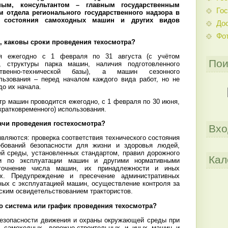
ным, консультантом – главным государственным
Гос
 отдела регионального государственного надзора в
го состояния самоходных машин и других видов
До
Фо
, каковы сроки проведения техосмотра?
ся ежегодно с 1 февраля по 31 августа (с учётом
Пои
, структуры парка машин, наличия подготовленного
ственно-технической базы), а машин сезонного
ользования – перед началом каждого вида работ, но не
до их начала.
тр машин проводится ежегодно, с 1 февраля по 30 июня,
кратковременного) использования.
ачи проведения гостехосмотра?
Вхо
вляются: проверка соответствия технического состояния
бований безопасности для жизни и здоровья людей,
й среды, установленных стандартом, правил дорожного
Кал
ми по эксплуатации машин и другими нормативными
точнение числа машин, их принадлежности и иных
ых. Предупреждение и пресечение административных
ных с эксплуатацией машин, осуществление контроля за
ким освидетельствованием трактористов.
то система или график проведения техосмотра?
безопасности движения и охраны окружающей среды при
в, самоходных, дорожно-строительных и иных машин и