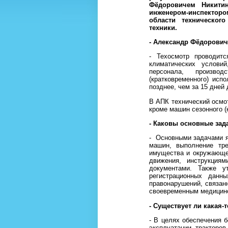
Фёдоровичем Никити
инженером-инспектором
области техническо
техники.
- Александр Фёдорович
- Техосмотр проводит
климатических условий
персонала, производ
(кратковременного) исп
позднее, чем за 15 дней 
В АПК технический осмо
кроме машин сезонного (
- Каковы основные зад
-
Основными задачами я
машин, выполнение тре
имущества и окружающе
движения, инструкция
документами. Также у
регистрационных данн
правонарушений, связан
своевременным медицинс
- Существует ли какая-
- В целях обеспечения 
эксплуатации тракторо