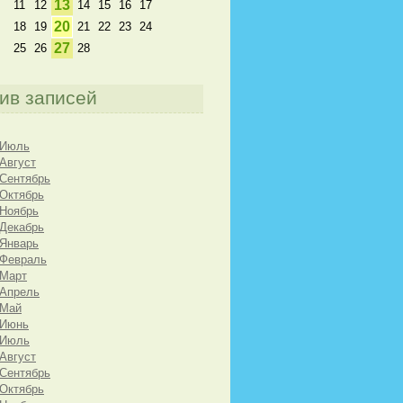
13
11
12
14
15
16
17
20
18
19
21
22
23
24
27
25
26
28
ив записей
 Июль
 Август
 Сентябрь
 Октябрь
 Ноябрь
 Декабрь
 Январь
 Февраль
 Март
 Апрель
 Май
 Июнь
 Июль
 Август
 Сентябрь
 Октябрь