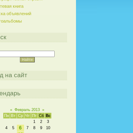
тевая книга
ска объявлений
тоальбомы
ск
д на сайт
ендарь
«
Февраль 2013
»
Пн
Вт
Ср
Чт
Пт
Сб
Вс
1
2
3
6
4
5
7
8
9
10