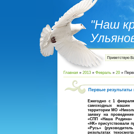
"Наш кр
Ульяно
Приветствую В
Главная
»
2013
»
Февраль
»
20
» Перв
Первые результаты 
Ежегодно с 1 февраля
самоходных машин 
территории МО «Никол
заявку на проведени
«СПП «Наша Родина»
«НК» присутствовали п
«Русь» (руководител
результатах техосмо