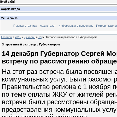
[
Мой сайт
]
Форма входа
Меню сайта
Главная страница
Архив газет
Информация о персонале
История газеты
Главная
»
2012
»
Декабрь
»
19
» Откровенный разговор с Губернатором
Откровенный разговор с Губернатором
14 декабря Губернатор Сергей М
встречу по рассмотрению обраще
На этот раз встреча была посвящен
коммунальных услуг. Были рассмот
Правительство региона с 1 ноября по
по теме оплаты ЖКУ от жителей рег
встречи были рассмотрены обращен
предоставления коммунальных услуг,
учёта показаний счётчиков.