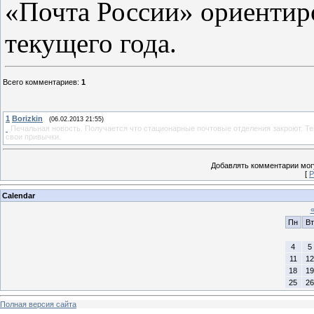
«Почта России» ориентир
текущего года.
Всего комментариев
:
1
1
Borizkin
(06.02.2013 21:55)
Печальная новость. Получается что стационарные почтовые отделения закроют. Теп
свои привычки.
Добавлять комментарии могу
[
Р
Calendar
Пн
Вт
4
5
11
12
18
19
25
26
Полная версия сайта