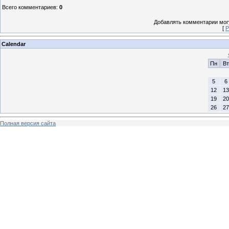
Всего комментариев
:
0
Добавлять комментарии могу
[
Р
Calendar
Пн
Вт
5
6
12
13
19
20
26
27
Полная версия сайта