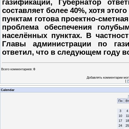
газификации, Губернатор отв
составляет более 40%, хотя этог
пунктам готова проектно-сметная
проблема обеспечения голубы
населённых пунктах. В частнос
Главы администрации по газ
ответил, что в следующем году 
Всего комментариев
:
0
Добавлять комментарии могу
[
Р
Calendar
Пн
Вт
3
4
10
11
17
18
24
25