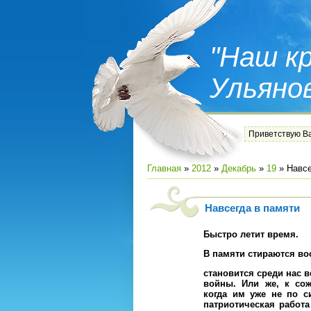
"Наш кр
Ульяно
Приветствую В
Главная
»
2012
»
Декабрь
»
19
» Навсе
Навсегда в памяти
Быстро летит время.
В памяти стираются во
становится среди нас 
войны. Или же, к сож
когда им уже не по с
патриотическая работа