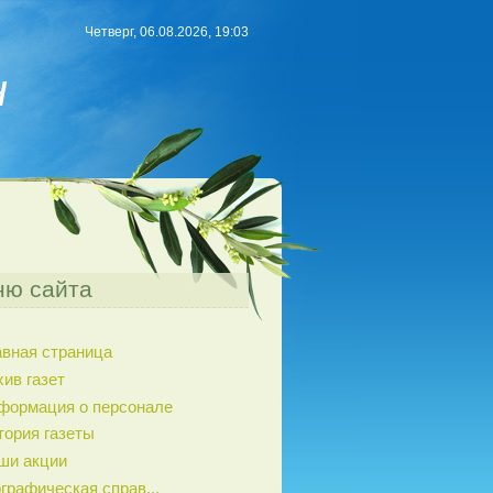
Четверг, 06.08.2026, 19:03
н
ю сайта
авная страница
хив газет
формация о персонале
тория газеты
ши акции
графическая справ...