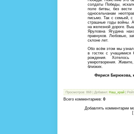
солдаты Победы, искал
поле битвы, без вести
односельчанам неотпра
письмо. Так с семьей, 
страшные годы войны. А
на железной дороге. Вы
Яруловна Ягудина нах
правнуков. Любовью, за
склоне лет.
Обо всём этом мы узнали
в гостях с учащимися 
рождения. Хотелось
умиротворения. Живите
близких.
Фярися Бирюкова, 
Просмотров
:
868
|
Добавил
:
Наш_край
|
Рейт
Всего комментариев
:
0
Добавлять комментарии мо