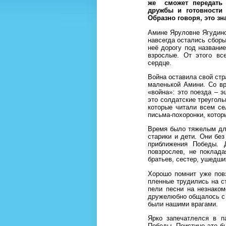
же сможет передать 
дружбы и готовности
Образно говоря, это зн
Амине Яруловне Ягудино
навсегда остались сборы
неё дорогу под названи
взрослые. От этого вс
сердце.
Война оставила свой стр
маленькой Амини. Со в
«война»: это поезда – 
это солдатские треугол
которые читали всем се
письма-похоронки, кото
Время было тяжелым для
старики и дети. Они бе
приближения Победы. Д
повзрослев, не поклада
братьев, сестер, ушедши
Хорошо помнит уже повз
пленные трудились на ст
пели песни на незнаком
дружелюбно общалось с н
были нашими врагами.
Ярко запечатлелся в п
Победы. Поистине это б