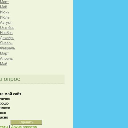
 Март
 Май
 Июнь
 Июль
 Август
 Октябрь
 Ноябрь
 Декабрь
 Январь
 Февраль
 Март
 Апрель
 Май
 опрос
те мой сайт
лично
рошо
плохо
охо
асно
таты
|
Архив опросов