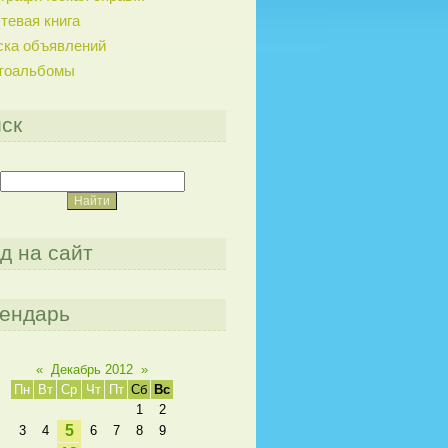
тевая книга
ска объявлений
тоальбомы
ск
д на сайт
ендарь
«
Декабрь 2012
»
Пн
Вт
Ср
Чт
Пт
Сб
Вс
1
2
5
3
4
6
7
8
9