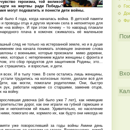
чувство героизма, той великой
Гос
 идти на жертвы ради Победы?
амя могут подхватить и понести дети войны.
До
й было 4 года, когда началась война. В детской памяти
Фо
 и проводы отца и других мужчин села в непонятную для
ем «на войну». И при этом почему – то навзрыд плакали
енародного плача в комочек сжималось её маленькое
Пои
ашный след не только на истерзанной земле, но и в душе
ременем она начала понимать зловещее значение слова
эшелоны с военными, которые проезжали
мимо деревни,
ьники, которых с нетерпением ждали женщины с фронта и
лом, это сбор продуктов для защитников Родины, это…
рых страшились
и взрослые, и дети.
Вхо
 всех. И в тылу тоже. В селе остались лишь женщины,
з устали трудились на колхозных полях, делали всё для
ети, как могли, помогали родителями. Они, быстро
я рук, работали наравне со старшими, заменив отцов,
Кал
х на войну.
рослевшая девочка (ей было уже 7 лет), как немецкие
роительстве дорог, как они играли на губной гармошке и
ом и непонятном ей языке. Удивительно, но население
ими, помогало им, кормило их, как будто они никогда не
амяти уже повзрослевшей за годы войны Амини день
ыл праздник со слезами на глазах. Возвращались домой