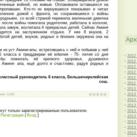
еченные войной, но живые. Оплакивали оставшихся на
 пропавших. Кто-то из вернувшихся показывал и читал
вленное домой с фронта, но сохранившееся с войны
с родными, со всей страной пережила маленькая девочка
 после войны помогала родителям, работала в колхозе,
шла замуж, воспитала 4 прекрасных детей. Сейчас Аминя
одится на заслуженном отдыхе. У нее 8 внуков, 2
ботой детей, внуков, родных и близких окружена она на
Арх
 из уст Амини-апы, встретившись с ней и побывав у неё
6 класса в преддверии её юбилея - 75- летия со дня
2012
 бы пожелать ей крепкого здоровья, душевного
2012
, Аминя- апа, ещё долго и счастливо, радуя родных и
2012
2012
классный руководитель 6 класса, Большечирклейская
2012
сош.
2012
2013
2013
инг
:
0.0
/
0
2013
2013
гут только зарегистрированные пользователи.
2013
[
Регистрация
|
Вход
]
2013
2013
2013
2013