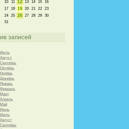
12
10
11
13
14
15
16
19
17
18
20
21
22
23
26
24
25
27
28
29
30
31
ив записей
 Июль
 Август
 Сентябрь
 Октябрь
 Ноябрь
 Декабрь
 Январь
 Февраль
 Март
 Апрель
 Май
 Июнь
 Июль
 Август
 Сентябрь