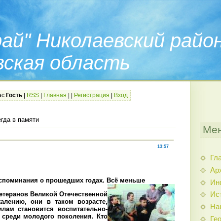
ай" Николаевский райо
вская область
ас
Гость
|
RSS
|
Главная
|
|
Регистрация
|
Вход
гда в памяти
Мен
13:57
Гл
Ар
споминания о прошедших годах. Всё меньше
Ин
ветеранов Великой Отечественной
Ис
алению, они в таком возрасте,
На
илам становится воспитательно-
 среди молодого поколения. Кто
Гео