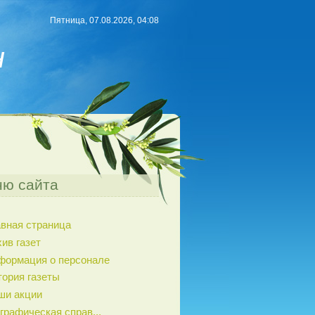
Пятница, 07.08.2026, 04:08
н
ю сайта
авная страница
ив газет
формация о персонале
тория газеты
ши акции
графическая справ...