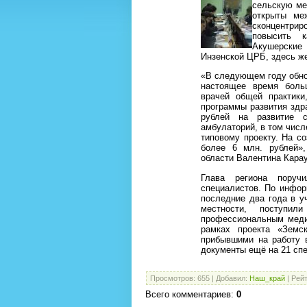
сельскую ме
открыты ме
сконцентриро
повысить к
Акушерские
Инзенской ЦРБ, здесь ж
«В следующем году обно
настоящее время боль
врачей общей практики
программы развития здр
рублей на развитие с
амбулаторий, в том числ
типовому проекту. На с
более 6 млн. рублей»,
области Валентина Кара
Глава региона поруч
специалистов. По инфор
последние два года в у
местности,
поступили
профессиональным меди
рамках проекта «Земс
прибывшими на работу 
документы ещё на 21 спе
Просмотров
:
655
|
Добавил
:
Наш_край
|
Рейт
Всего комментариев
:
0