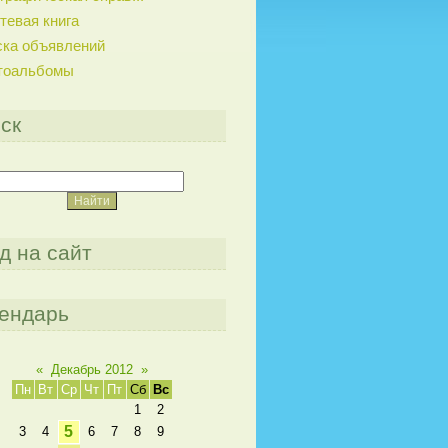
тевая книга
ска объявлений
тоальбомы
ск
д на сайт
ендарь
«
Декабрь 2012
»
Пн
Вт
Ср
Чт
Пт
Сб
Вс
1
2
5
3
4
6
7
8
9