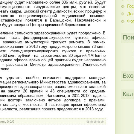
дицину будет направлено более 836 млн. рублей. Будут
Гос
жмуниципальные хирургические центры, что позволит
вать кадры, широкий спектр диагностических процедур и
До
ачество специализированной медицинской помощи.
 стационары появятся в Барышской, Николаевской и
Фо
е будут созданы Центры кризисной беременности.
вление сельского здравоохранения будет продолжено. В
Пои
шая часть фельдшерско-акушерских пунктов, офисов
, врачебных амбулаторий требуют ремонта. В рамках
авоохранения в 2013 году предусмотрено свыше 73 млн.
ети фельдшерско-акушерских пунктов и врачебных
е 60 млн. рублей - на строительство 20 зданий ФАПов по
оздание офисов врача общей практики будет направлено
 - рассказала Министр здравоохранения Ульяновской
улова.
Вхо
ил уделить особое внимание поддержке молодых
мации регионального Министерства здравоохранения, за
чреждения здравоохранения, расположенные в сельской
 на работу 26 врачей и 43 специалиста со средним
Кал
цинским образованием. Напомним, в 2011-2012 годах в
кий доктор» заключено четыре договора с врачами,
в сельскую местность. В настоящее время оформлены
циалиста, реализация проекта продолжится в 2013 году.
инг
:
0.0
/
0