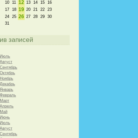
12
10
11
13
14
15
16
19
17
18
20
21
22
23
26
24
25
27
28
29
30
31
ив записей
 Июль
 Август
 Сентябрь
 Октябрь
 Ноябрь
 Декабрь
 Январь
 Февраль
 Март
 Апрель
 Май
 Июнь
 Июль
 Август
 Сентябрь