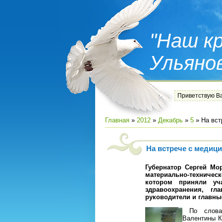
"Наш кр
Ульяно
Приветствую В
Главная
»
2012
»
Декабрь
»
5
» На вст
На встрече с медиц
Губернатор Сергей Мо
материально-техничес
котором приняли уча
здравоохранения, гл
руководители и главн
По словам
Валентины Ка