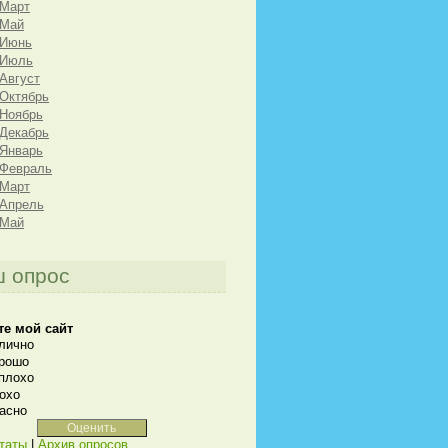
 Март
 Май
 Июнь
 Июль
 Август
 Октябрь
 Ноябрь
 Декабрь
 Январь
 Февраль
 Март
 Апрель
 Май
 опрос
те мой сайт
лично
рошо
плохо
охо
асно
таты
|
Архив опросов