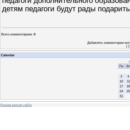
педагоги дополнительного образова
детям педагоги будут рады подарить
Всего комментариев
:
0
Добавлять комментарии могу
[
Р
Calendar
Пн
Вт
3
4
10
11
17
18
24
25
31
Полная версия сайта