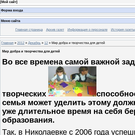
[
Мой сайт
]
Форма входа
Меню сайта
Главная страница
Архив газет
Информация о персонале
История газеты
Главная
»
2012
»
Декабрь
»
12
» Мир добра и творчества для детей
Мир добра и творчества для детей
Во все времена самой важной зад
творческих
способнос
семья может уделить этому долж
уже длительное время на себя б
образования.
Так, в Николаевке с 2006 года успеш