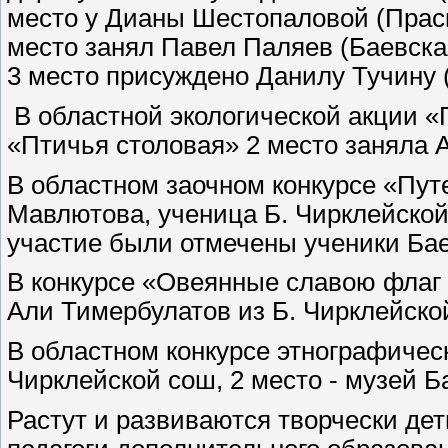
место у Дианы Шестопаловой (Праск
место занял Павел Паляев (Баевска
3 место присуждено Данилу Тучину 
В областной экологической акции 
«Птичья столовая» 2 место заняла 
В областном заочном конкурсе «Пу
Мавлютова, ученица Б. Чирклейской 
участие были отмечены ученики Ба
В конкурсе «Овеянные славою флаг 
Али Тимербулатов из Б. Чирклейско
В областном конкурсе этнографическ
Чирклейской сош, 2 место - музей Б
Растут и развиваются творчески де