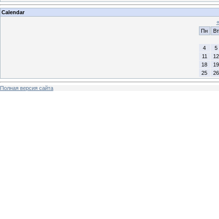
Calendar
Пн
Вт
4
5
11
12
18
19
25
26
Полная версия сайта