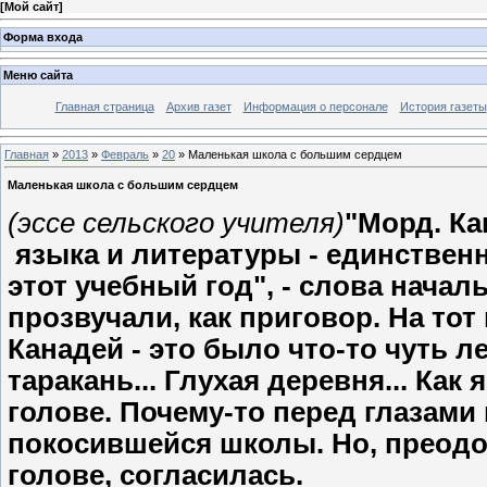
[
Мой сайт
]
Форма входа
Меню сайта
Главная страница
Архив газет
Информация о персонале
История газеты
Главная
»
2013
»
Февраль
»
20
» Маленькая школа с большим сердцем
Маленькая школа с большим сердцем
(эссе сельского учителя)
"Морд. Ка
языка и литературы - единствен
этот учебный год", - слова нача
прозвучали, как приговор. На то
Канадей - это было что-то чуть л
таракань... Глухая деревня... Как
голове. Почему-то перед глазами 
покосившейся школы. Но, преодо
голове, согласилась.