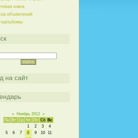
тевая книга
ска объявлений
тоальбомы
ск
д на сайт
ендарь
«
Ноябрь 2012
»
Пн
Вт
Ср
Чт
Пт
Сб
Вс
1
2
3
4
8
5
6
7
9
10
11