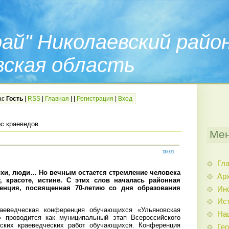
ай" Николаевский райо
вская область
ас
Гость
|
RSS
|
Главная
|
|
Регистрация
|
Вход
с краеведов
Мен
10:01
Гл
хи, люди… Но вечным остается стремление человека
Арх
, красоте, истине. С этих слов началась районная
енция, посвященная 70-летию со дня образования
Ин
Ис
аеведческая конференция обучающихся «Ульяновская
На
» проводится как муниципальный этап Всероссийского
ьских краеведческих работ обучающихся. Конференция
Гео