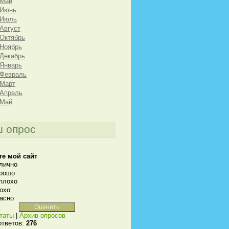
 Май
 Июнь
 Июль
 Август
 Октябрь
 Ноябрь
 Декабрь
 Январь
 Февраль
 Март
 Апрель
 Май
 опрос
те мой сайт
лично
рошо
плохо
охо
асно
таты
|
Архив опросов
ответов:
276