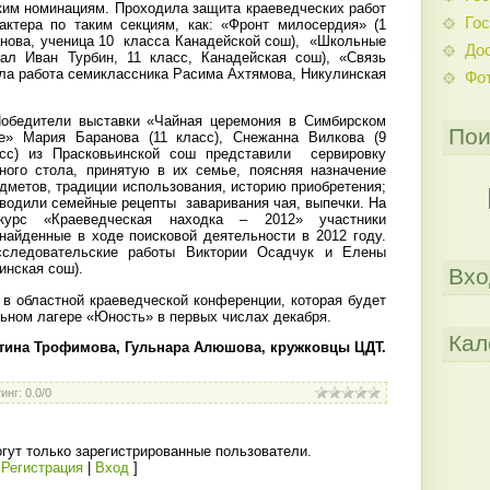
ким номинациям. Проходила защита краеведческих работ
Гос
актера по таким секциям, как: «Фронт милосердия» (1
нова, ученица 10
класса Канадейской сош),
«Школьные
До
вал Иван Турбин, 11 класс, Канадейская сош), «Связь
ила работа семиклассника Расима Ахтямова, Никулинская
Фо
бедители выставки «Чайная церемония в Симбирском
Пои
е» Мария Баранова (11 класс), Снежанна Вилкова (9
сс) из Прасковьинской сош представили
сервировку
ного стола, принятую в их семье, поясняя назначение
дметов, традиции использования, историю приобретения;
водили семейные рецепты
заваривания чая, выпечки. На
нкурс «Краеведческая находка – 2012» участники
найденные в ходе поисковой деятельности в 2012 году.
сследовательские работы Виктории Осадчук и Елены
инская сош).
Вхо
 в областной краеведческой конференции, которая будет
ьном лагере «Юность» в первых числах декабря.
Кал
тина Трофимова, Гульнара Алюшова, кружковцы ЦДТ.
инг
:
0.0
/
0
гут только зарегистрированные пользователи.
[
Регистрация
|
Вход
]