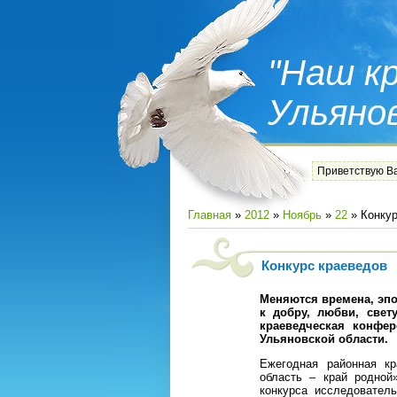
"Наш кр
Ульяно
Приветствую В
Главная
»
2012
»
Ноябрь
»
22
» Конкур
Конкурс краеведов
Меняются времена, эпо
к добру, любви, свету
краеведческая конфер
Ульяновской области.
Ежегодная районная кр
область – край родной
конкурса исследовател