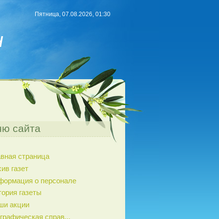
Пятница, 07.08.2026, 01:30
н
ю сайта
авная страница
ив газет
формация о персонале
тория газеты
ши акции
графическая справ...