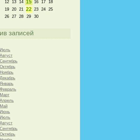
15
12
13
14
16
17
18
22
19
20
21
23
24
25
26
27
28
29
30
ив записей
 Июль
 Август
 Сентябрь
 Октябрь
 Ноябрь
 Декабрь
 Январь
 Февраль
 Март
 Апрель
 Май
 Июнь
 Июль
 Август
 Сентябрь
 Октябрь
 Ноябрь