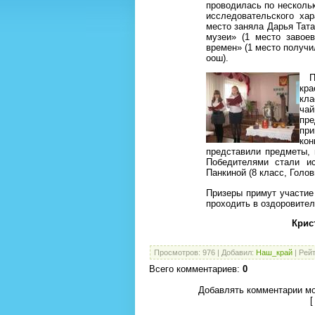
проводилась по несколь
исследовательского хар
место заняла Дарья Тата
музеи» (1 место завое
времен» (1 место получ
оош).
По
кра
кла
чай
пре
при
ко
представили предметы, 
Победителями стали и
Панкиной (8 класс, Голов
Призеры примут участие
проходить в оздоровител
Крис
Просмотров
:
976
|
Добавил
:
Наш_край
|
Рейт
Всего комментариев
:
0
Добавлять комментарии мо