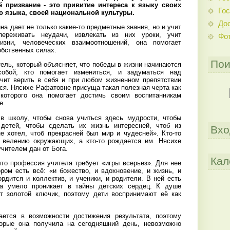
ё призвание - это привитие интереса к языку своих
Гос
го языка, своей национальной культуры.
До
а дает не только какие-то предметные знания, но и учит
переживать неудачи, извлекать из них уроки, учит
Фо
зни, человеческих взаимоотношений, она помогает
обственных силах.
Пои
ель, который объясняет, что победы в жизни начинаются
бой, кто помогает измениться, и задуматься над
чит верить в себя и при любом жизненном препятствии
ься. Нясихе Рафатовне присуща такая полезная черта как
оторого она помогает достичь своим воспитанникам
е.
в школу, чтобы снова учиться здесь мудрости, чтобы
детей, чтобы сделать их жизнь интересней, чтоб из
Вхо
не хотел, чтоб прекрасней был мир и чудесней». Кто-то
о велению окружающих, а кто-то рождается им. Нясихе
чителем дан от Бога.
Кал
что профессия учителя требует «игры всерьез». Для нее
ором есть всё: «и божество, и вдохновение, и жизнь, и
рдится и коллектив, и ученики, и родители. В ней есть
на умело проникает в тайны детских сердец. К душе
ит золотой ключик, поэтому дети воспринимают её как
ается в возможности достижения результата, поэтому
торые она получила на сегодняшний день, невозможно