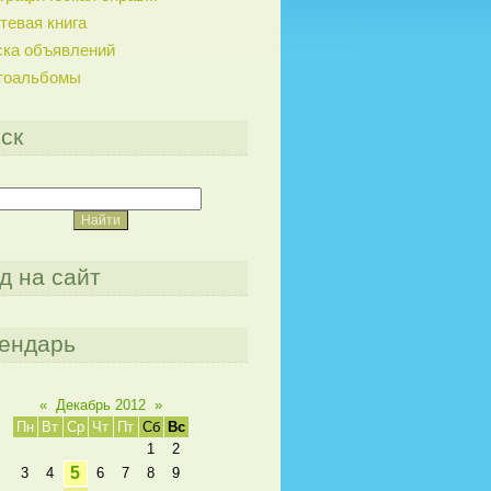
тевая книга
ска объявлений
тоальбомы
ск
д на сайт
ендарь
«
Декабрь 2012
»
Пн
Вт
Ср
Чт
Пт
Сб
Вс
1
2
5
3
4
6
7
8
9