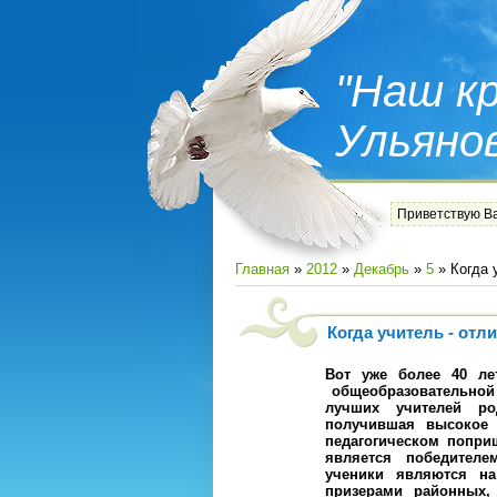
"Наш кр
Ульяно
Приветствую В
Главная
»
2012
»
Декабрь
»
5
» Когда 
Когда учитель - отл
Вот уже более 40 ле
общеобразовательной 
лучших учителей род
получившая высокое 
педагогическом попри
является победителе
ученики являются на
призерами районных,