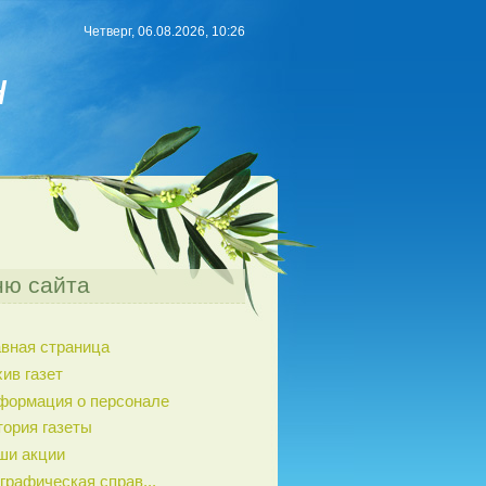
Четверг, 06.08.2026, 10:26
н
ю сайта
авная страница
ив газет
формация о персонале
тория газеты
ши акции
графическая справ...