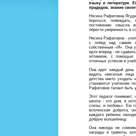
языку и литературе. Е
прадедов, знание свое
Нясиха Рафатовна Ягудин
бороться, побеждать, 
постижению смысла жи
обрести уверенность в с
Нясиха Рафатовна - учит
с побед над самим со
собственным «Я». Она у
идти вперед - не сдават
оптимизм, с помощью к
отличных успехов в учеб
Она идет каждый день 
видеть «веселые лица 
детства никто уходить 
становится учителем п
Рафатовне талант быть у
Этот педагог понимает, 
школа - это дом, в кот
слезы, и любовь». Ею го
вселенская доброта, о
каждого ребенка наход
добрую волшебницу.
Она никогда не сомнев
награды и грамоты, ко