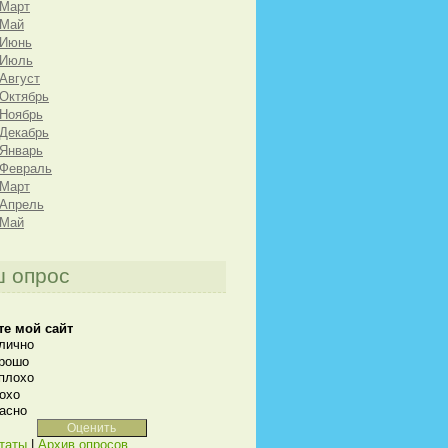
 Март
 Май
 Июнь
 Июль
 Август
 Октябрь
 Ноябрь
 Декабрь
 Январь
 Февраль
 Март
 Апрель
 Май
 опрос
те мой сайт
лично
рошо
плохо
охо
асно
таты
|
Архив опросов