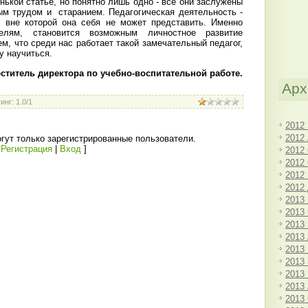
нькой статье, но понятно лишь одно - все они заслужены
ым трудом и
старанием. Педагогическая деятельность -
, вне которой она себя не может представить. Именно
елям, становится возможным личностное развитие
м, что среди нас работает такой замечательный педагог,
у научиться.
еститель директора
по учебно-воспитательной работе.
Арх
инг
:
1.0
/
1
2012
2012
гут только зарегистрированные пользователи.
[
Регистрация
|
Вход
]
2012
2012
2012
2012
2013
2013
2013
2013
2013
2013
2013
2013
2013