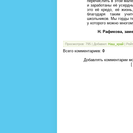
перечислить в этой мале
и заработаны её усердн
это её кредо, её жизнь
благодаря таким учит
школьников. Мы горды те
у которого можно многом
Н. Рафикова,
зам
Просмотров
:
795
|
Добавил
:
Наш_край
|
Рейт
Всего комментариев
:
0
Добавлять комментарии мо