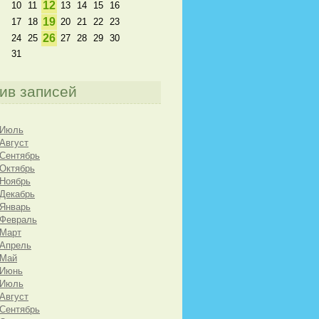
12
10
11
13
14
15
16
19
17
18
20
21
22
23
26
24
25
27
28
29
30
31
ив записей
 Июль
 Август
 Сентябрь
 Октябрь
 Ноябрь
 Декабрь
 Январь
 Февраль
 Март
 Апрель
 Май
 Июнь
 Июль
 Август
 Сентябрь