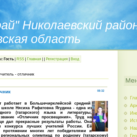
ай" Николаевский райо
вская область
ас
Гость
|
RSS
|
Главная
|
|
Регистрация
|
Вход
учитель - отличник
Мен
ичник
08:32
Гл
т работает в Большечирклейской средней
Арх
школе Нясиха Рафатовна Ягудина - одна из
ного (татарского) языка и литературы,
Ин
звание «Отличник просвещения». Труд на
Ис
ще дал прекрасные результаты работы. Она
м конкурса лучших учителей России. Её
На
 протяжении многих лет победителями и
 региональных олимпиад по родному (татарскому)
Гео