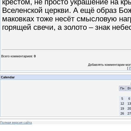
крестом, не просто украшение на кр
Вселенской церкви. А ещё образ Бо
маковках тоже несёт смысловую нагр
горящей свечи, а золото – знак небе
Всего комментариев
:
0
Добавлять комментарии могу
[
Р
Calendar
Пн
Вт
5
6
12
13
19
20
26
27
Полная версия сайта