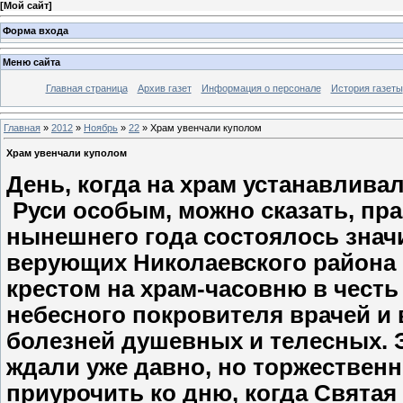
[
Мой сайт
]
Форма входа
Меню сайта
Главная страница
Архив газет
Информация о персонале
История газеты
Главная
»
2012
»
Ноябрь
»
22
» Храм увенчали куполом
Храм увенчали куполом
День, когда на храм устанавливал
Руси особым, можно сказать, пра
нынешнего года состоялось зна
верующих Николаевского района с
крестом на храм-часовню в честь
небесного покровителя врачей и
болезней душевных и телесных. 
ждали уже давно, но торжествен
приурочить ко дню, когда Святая