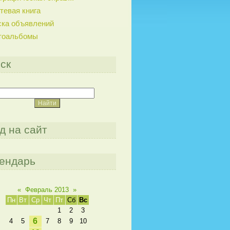
тевая книга
ска объявлений
тоальбомы
ск
д на сайт
ендарь
«
Февраль 2013
»
Пн
Вт
Ср
Чт
Пт
Сб
Вс
1
2
3
6
4
5
7
8
9
10