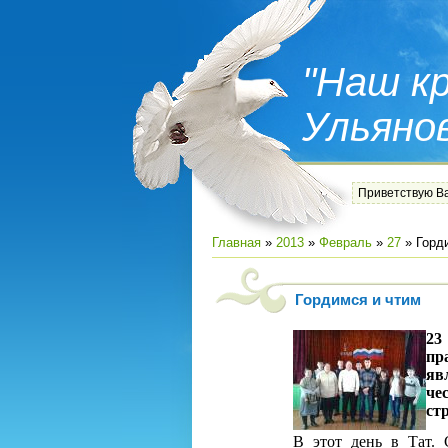
"Наш кр
Ульяно
Приветствую В
Главная
»
2013
»
Февраль
»
27
» Горд
Гордимся и чтим
23
пр
яв
че
ст
В этот день в Тат.