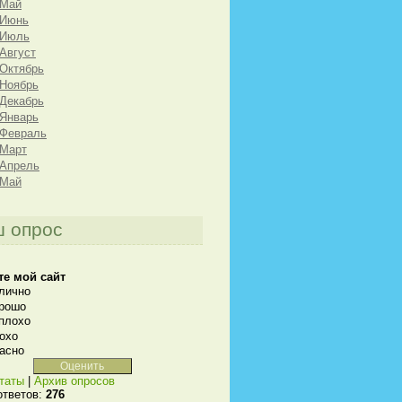
 Май
 Июнь
 Июль
 Август
 Октябрь
 Ноябрь
 Декабрь
 Январь
 Февраль
 Март
 Апрель
 Май
 опрос
те мой сайт
лично
рошо
плохо
охо
асно
таты
|
Архив опросов
ответов:
276