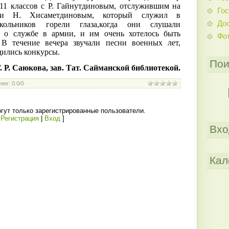
-11 классов с Р. Гайнутдиновым, отслужившим на
Гос
 и Н. Хисаметдиновым, который служил в
До
ольников горели глаза,когда они слушали
й о службе в армии, и им очень хотелось быть
Фо
 В течение вечера звучали песни военных лет,
дились конкурсы.
Пои
. Р. Саюкова, зав. Тат. Сайманской библиотекой.
инг
:
0.0
/
0
гут только зарегистрированные пользователи.
[
Регистрация
|
Вход
]
Вхо
Кал