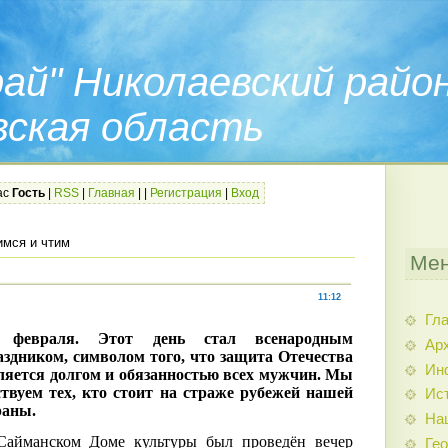
ай" Николаевский райо
вская область
ас
Гость
|
RSS
|
Главная
|
|
Регистрация
|
Вход
имся и чтим
Мен
11:12
Гл
 февраля. Этот день стал всенародным
Арх
аздником, символом того, что защита Отечества
Ин
ляется долгом и обязанностью всех мужчин. Мы
ствуем тех, кто стоит на страже рубежей нашей
Ис
раны.
На
 Сайманском Доме культуры был проведён вечер
Гео