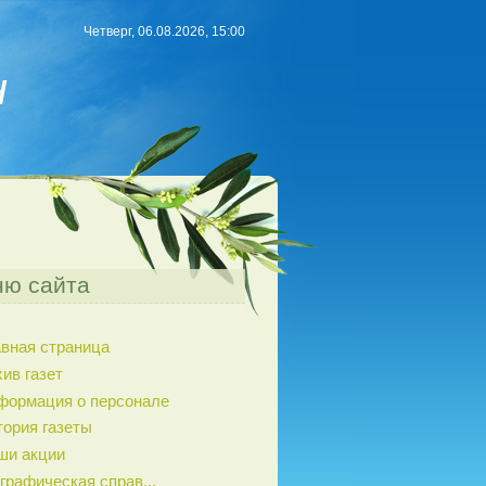
Четверг, 06.08.2026, 15:00
н
ю сайта
авная страница
ив газет
формация о персонале
тория газеты
ши акции
графическая справ...