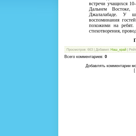
встречи учащихся 10
Дальнем Востоке,
Джалалабаде. У шк
воспоминания госте
похожими на ребят.
стихотворения, прово
Г
Просмотров
:
663
|
Добавил
:
Наш_край
|
Рейт
Всего комментариев
:
0
Добавлять комментарии мо