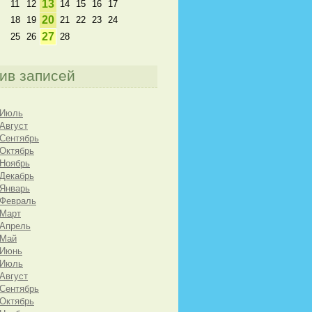
13
11
12
14
15
16
17
20
18
19
21
22
23
24
27
25
26
28
ив записей
 Июль
 Август
 Сентябрь
 Октябрь
 Ноябрь
 Декабрь
 Январь
 Февраль
 Март
 Апрель
 Май
 Июнь
 Июль
 Август
 Сентябрь
 Октябрь