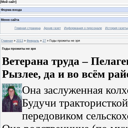
[
Мой сайт
]
Форма входа
Меню сайта
Главная страница
Архив газет
Информация о персонале
История газеты
Главная
»
2013
»
Февраль
»
27
» Годы прожиты не зря
Годы прожиты не зря
Ветерана труда – Пела
Рызлее, да и во всём рай
Она заслуженная колх
Будучи трактористкой
передовиком сельскох