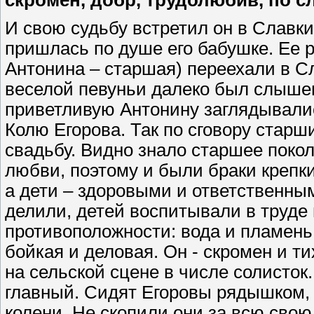
И свою судьбу встретил он в Славк
пришлась по душе его бабушке. Ее р
Антонина – старшая) переехали в С
веселой певуньи далеко был слышен
приветливую Антонину заглядывалис
Колю Егорова. Так по сговору стар
свадьбу. Видно знало старшее поколе
любви, поэтому и были браки крепки
а дети – здоровыми и ответственны
делили, детей воспитывали в труде 
противоположности: вода и пламень
бойкая и деловая. Он - скромен и тих
на сельской сцене в числе солисток.
главный. Сидят Егоровы рядышком, 
колени. Не скопили они за всю свою