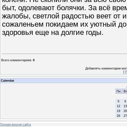
быт, одолевают болячки. За всё вр
жалобы, светлой радостью веет от 
сожаленьем покидаем их уютный дом
здоровья еще на долгие годы.
Всего комментариев
:
0
Добавлять комментарии могу
[
Р
Calendar
Пн
Вт
5
6
12
13
19
20
26
27
Полная версия сайта