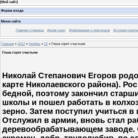
[
Мой сайт
]
Форма входа
Меню сайта
Главная страница
Архив газет
Информация о персонале
История газеты
Главная
»
2012
»
Ноябрь
»
22
» Глаза горят счастьем
Глаза горят счастьем
Николай Степанович Егоров родом
карте Николаевского района). Ро
бедной, поэтому закончил старши
школы и пошел работать в колхоз.
зерно. Затем поступил учиться в
Отслужил в армии, вновь стал ра
деревообрабатывающем заводе. 
скромен, добр, трудолюбив, по сл