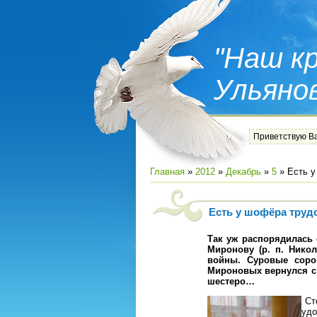
"Наш кр
Ульяно
Приветствую В
Главная
»
2012
»
Декабрь
»
5
» Есть у
Есть у шофёра труд
Так уж распорядилась 
Миронову (р. п. Никол
войны. Суровые соро
Мироновых вернулся с 
шестеро…
Сто
уд