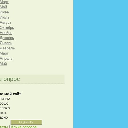
 Март
 Май
 Июнь
 Июль
 Август
 Октябрь
 Ноябрь
 Декабрь
 Январь
 Февраль
 Март
 Апрель
 Май
 опрос
те мой сайт
лично
рошо
плохо
охо
асно
таты
|
Архив опросов