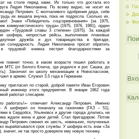
ат на столе перед нами. Их только что достала его
Гос
руга Лидия Николаевна. По всему видно, не носит их
ксандр Петрович. С молчаливого одобрения деда, себе
До
грудь их вешала внучка, пока не подросла. Сколько их,
ако! Знаки «Победитель соцсоревнования» (за 1975,
Фо
ник коммунистического труда» (1975, 1976, 1981), орден
 орден «Трудовой славы 3 степени» (1975). За каждой
ни шофера, непростые рейсы, выполнение плановых
Пои
дкупная дружба и дух товарищества в бригаде,
ая солидарность. Лидия Николаевна просит обратить
в трудовой: книжка пестрит благодарностями за
не помнит точно, в каком возрасте пошел работать в
ая МТС (от Белого Ключа, где родился и рос Сашка, до
ать). Закончил он школу механизации в Новоспасском,
ушел в армию. Служил 3,5 года в Германии.
Вхо
нику пригласил по старой, доброй памяти Иван Егорович
авный инженер этого предприятия. В январе 1962 года
имой работал слесарем.
Кал
ло работать!»- отмечает Александр Петрович. Именно
о. А шоферил он поначалу на газончике (ГАЗ – 51),
тями в Сердобск, Ульяновск и другие города длились ни
ома ждали жена и двое детей. Стал бригадиром. Потом
ндр Петрович сменил их шесть, новеньких, полученных
ько вырабатывался срок службы. У шофера есть знак «За
), значит, не так просто доверяли ему новую технику.