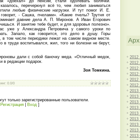
к «доехал» до пенсии, стали одолевать болячки.
 казалось, перечеркнул всё то, чем любил заниматься
етили любые физические нагрузки. И тут помог И. Е.
 говорит, - Сашка, пчелами». «Какие пчелы? Трутня от
поминает давние дела А. П. Миронов. А Иван Егорович
учишься. И занятие тебе будет, и для здоровья полезно».
час уже у Александра Петровича у самого уроки по
ать. Запало, как говорится, это дело в душу. Горы
, в том числе периодики лежат на самом видном месте.
Арх
о в труде воспитывался, жил, того ни болезни не берут,
ироновы дали с собой баночку меда. «Отличный медок,
2012
и в редакции подарок.
2012
2012
Зоя Томкина.
2012
2012
инг
:
0.0
/
0
2012
2013
2013
гут только зарегистрированные пользователи.
2013
[
Регистрация
|
Вход
]
2013
2013
2013
2013
2013
2013