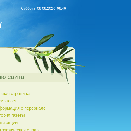
Суббота, 08.08.2026, 08:46
н
ю сайта
авная страница
ив газет
формация о персонале
тория газеты
ши акции
графическая справ...