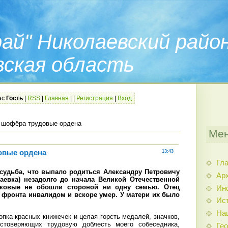
ай" Николаевский райо
вская область
ас
Гость
|
RSS
|
Главная
|
|
Регистрация
|
Вход
 шофёра трудовые ордена
Мен
овые ордена
13:43
Гл
судьба, что выпало родиться Александру Петровичу
Арх
аевка) незадолго до начала Великой Отечественной
ковые не обошли стороной ни одну семью. Отец
Ин
фронта инвалидом и вскоре умер. У матери их было
Ис
На
пка красных книжечек и целая горсть медалей, значков,
остоверяющих трудовую доблесть моего собеседника,
Гео