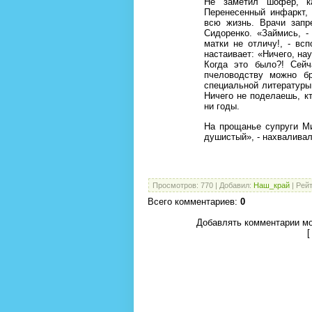
Не заметил шофер, ка
Перенесенный инфаркт,
всю жизнь. Врачи запр
Сидоренко. «Займись, -
матки не отличу!, - вс
настаивает: «Ничего, на
Когда это было?! Сей
пчеловодству можно бр
специальной литературы
Ничего не поделаешь, кт
ни годы.
На прощанье супруги М
душистый», - нахваливал
Просмотров
:
770
|
Добавил
:
Наш_край
|
Рейт
Всего комментариев
:
0
Добавлять комментарии мо