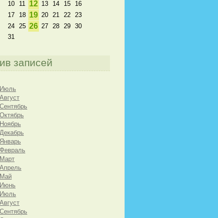
12
10
11
13
14
15
16
19
17
18
20
21
22
23
26
24
25
27
28
29
30
31
ив записей
 Июль
 Август
 Сентябрь
 Октябрь
 Ноябрь
 Декабрь
 Январь
 Февраль
 Март
 Апрель
 Май
 Июнь
 Июль
 Август
 Сентябрь