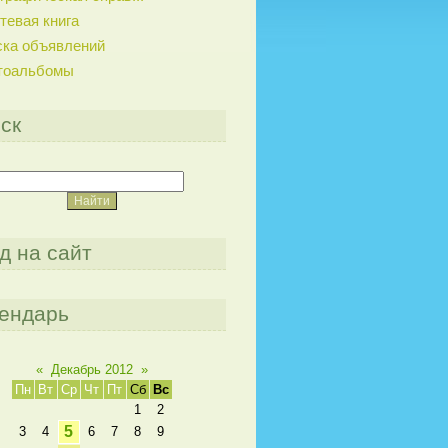
тевая книга
ска объявлений
тоальбомы
ск
д на сайт
ендарь
«
Декабрь 2012
»
Пн
Вт
Ср
Чт
Пт
Сб
Вс
1
2
5
3
4
6
7
8
9