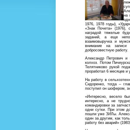
леж
суп
Але
на 
одн
1976, 1978 годы), «Удар
«Знак Почета» (1976),
наградой тяжелые буд
заданий, а еще непо
взаимовыручка и мужск
внимание на записи 
добросовестную работу.
Александр Петрович и 
колхоз. Потом Пичеурск
Телятниково рукой под
проработал 6 месяцев и 
На работу в сельхозтех
Сидоренко, тогда – гл
поступил он шофером, з
«Интересно, весело бы
интересно, а не трудн
командировки за запчас
одни сутки. При этом д
пошли уже ЗИЛы. Алекса
один за другим, как тол
работу без аварий» (1983