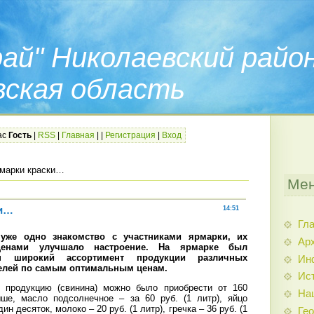
ай" Николаевский райо
вская область
ас
Гость
|
RSS
|
Главная
|
|
Регистрация
|
Вход
рмарки краски…
Мен
ки…
14:51
Гл
уже одно знакомство с участниками ярмарки, их
Арх
ценами улучшало настроение. На ярмарке был
ен широкий ассортимент продукции различных
Ин
елей по самым оптимальным ценам.
Ис
 продукцию (свинина) можно было приобрести от 160
На
ше, масло подсолнечное – за 60 руб. (1 литр), яйцо
дин десяток, молоко – 20 руб. (1 литр), гречка – 36 руб. (1
Гео