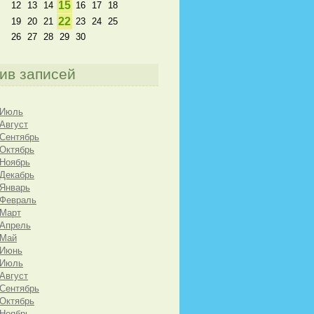
15
12
13
14
16
17
18
22
19
20
21
23
24
25
26
27
28
29
30
ив записей
 Июль
 Август
 Сентябрь
 Октябрь
 Ноябрь
 Декабрь
 Январь
 Февраль
 Март
 Апрель
 Май
 Июнь
 Июль
 Август
 Сентябрь
 Октябрь
 Ноябрь