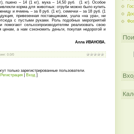
кг), пшено – 14 (1 кг), мука – 14,50 руб.
(1 кг). Особое
Гос
ривлекли корма для животных: отруби можно было купить
еницу и ячмень – за 8 руб. (1 кг), семечки – за 18 руб. (1
До
родукция, привезенная поставщиками, ушла «на ура», ни
отсюда с пустыми руками. Роль подобных мероприятий
Фо
ни помогают сельхозпроизводителям реализовать свою
 ценам, а нам сэкономить деньги, покупая недорогой и
Пои
Алла ИВАНОВА.
инг
:
0.0
/
0
гут только зарегистрированные пользователи.
Вхо
[
Регистрация
|
Вход
]
Кал