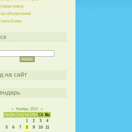
тевая книга
ска объявлений
тоальбомы
ск
д на сайт
ендарь
«
Ноябрь 2012
»
Пн
Вт
Ср
Чт
Пт
Сб
Вс
1
2
3
4
8
5
6
7
9
10
11