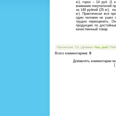
кг), горох – 14 руб. (1 
внимание покупателей п
за 140 рублей (25 кг),
пш
кг). Практически вся п
один человек не ушел 
трудно переоценить. О
продукцию по достойным
качественный товар.
Просмотров
:
721
|
Добавил
:
Наш_край
|
Рейт
Всего комментариев
:
0
Добавлять комментарии мо