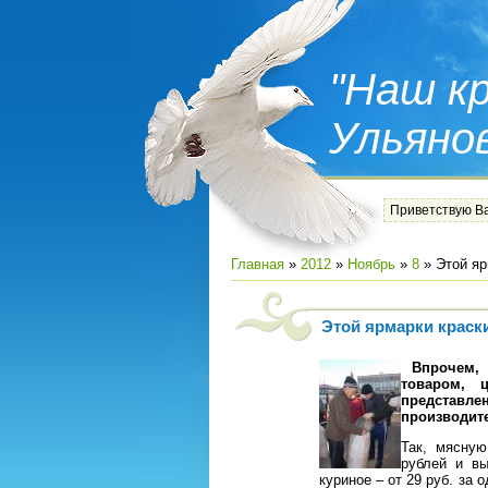
"Наш кр
Ульяно
Приветствую В
Главная
»
2012
»
Ноябрь
»
8
» Этой я
Этой ярмарки крас
Впрочем, 
товаром, 
представл
производит
Так, мясную
рублей и вы
куриное – от 29 руб. за о