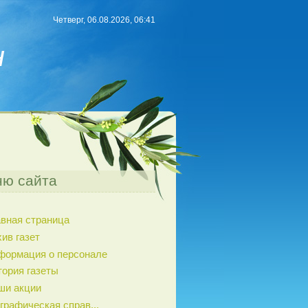
Четверг, 06.08.2026, 06:41
н
ю сайта
авная страница
ив газет
формация о персонале
тория газеты
ши акции
графическая справ...