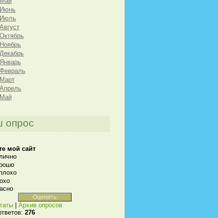
 Май
 Июнь
 Июль
 Август
 Октябрь
 Ноябрь
 Декабрь
 Январь
 Февраль
 Март
 Апрель
 Май
 опрос
те мой сайт
лично
рошо
плохо
охо
асно
таты
|
Архив опросов
ответов:
276