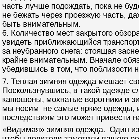
часть лучше подождать, пока не бу
не бежать через про­езжую часть, д
быть внимательным.
6. Количество мест закрытого обзо
увидеть приближающийся транспорт:
за неубранного снега: стоящая засн
крайне внимательным. Вначале обяз
убедившись в том, что поблизости н
7. Теплая зимняя одежда мешает св
Поскользнувшись, в такой одежде сл
капюшоны, мохнатые воротники и з
мы носим не самые яркие одежды, и
последствиям это может привести на
«Видимая» зимняя одежда. Один из 
чтобы водители заметили вашего ре