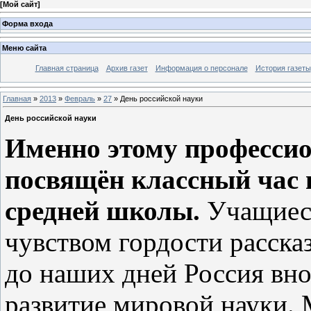
[
Мой сайт
]
Форма входа
Меню сайта
Главная страница
Архив газет
Информация о персонале
История газеты
Главная
»
2013
»
Февраль
»
27
» День российской науки
День российской науки
Именно этому професси
посвящён классный час 
средней школы.
Учащиеся
чувством гордости рассказ
до наших дней Россия вн
развитие мировой науки.