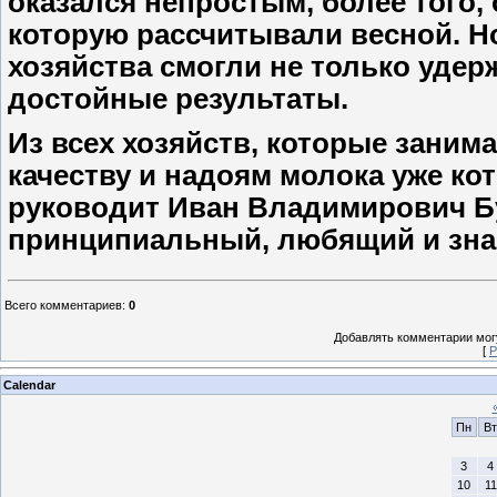
оказался непростым, более того,
которую рассчитывали весной. Но
хозяйства смогли не только удерж
достойные результаты.
Из всех хозяйств, которые зани
качеству и надоям молока уже ко
руководит Иван Владимирович Бу
принципиальный, любящий и зна
Всего комментариев
:
0
Добавлять комментарии могу
[
Р
Calendar
Пн
Вт
3
4
10
11