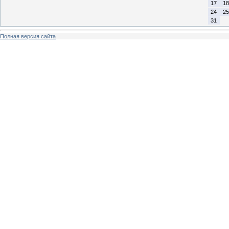
17
18
24
25
31
Полная версия сайта