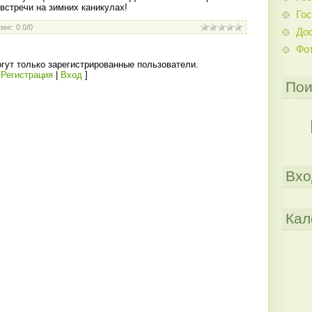
встречи на зимних каникулах!
Гос
инг
:
0.0
/
0
До
Фо
гут только зарегистрированные пользователи.
[
Регистрация
|
Вход
]
Пои
Вхо
Кал