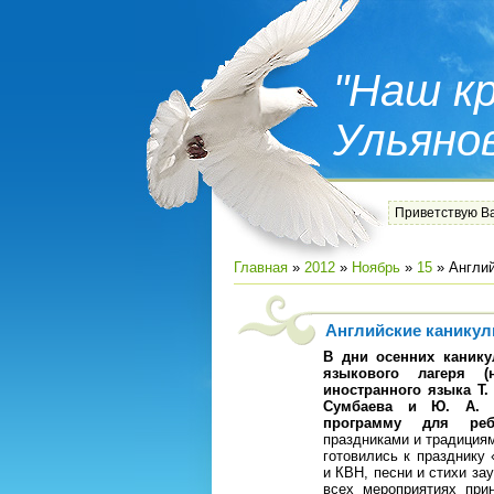
"Наш кр
Ульяно
Приветствую В
Главная
»
2012
»
Ноябрь
»
15
» Англий
Английские канику
В дни осенних канику
языкового лагеря
(
иностранного языка Т. 
Сумбаева и Ю. А. Р
программу для реб
праздниками и традициям
готовились к празднику
и КВН, песни и стихи за
всех мероприятиях при