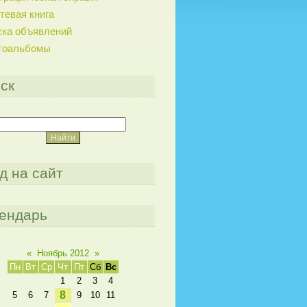
тевая книга
ска объявлений
тоальбомы
ск
д на сайт
ендарь
«
Ноябрь 2012
»
Пн
Вт
Ср
Чт
Пт
Сб
Вс
1
2
3
4
8
5
6
7
9
10
11