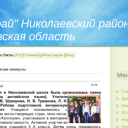
ай" Николаевский райо
вская область
ас
Гость
|
RSS
|
Главная
|
|
Регистрация
|
Вход
ские каникулы
Мен
лы
10:46
Гл
л в Николаевской школе была организована смена
на английском языке). Учителя
Арх
В. Шуверова, Н. В. Туманова, Л. Н.
ябова подготовили интересную
Ин
ят.
Учащиеся познакомились с
Ис
и англо-говорящих стран, пели песни,
 «Хеллоуин», участвовали в викторине
На
учивали наизусть. Активное участие во
няли учащиеся 5 А класса. Детям очень понравились
Гео