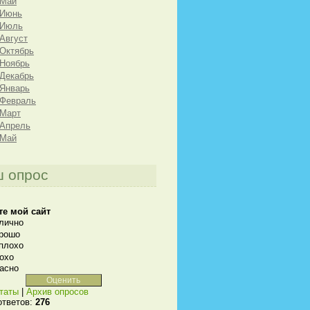
 Май
 Июнь
 Июль
 Август
 Октябрь
 Ноябрь
 Декабрь
 Январь
 Февраль
 Март
 Апрель
 Май
 опрос
те мой сайт
лично
рошо
плохо
охо
асно
таты
|
Архив опросов
ответов:
276