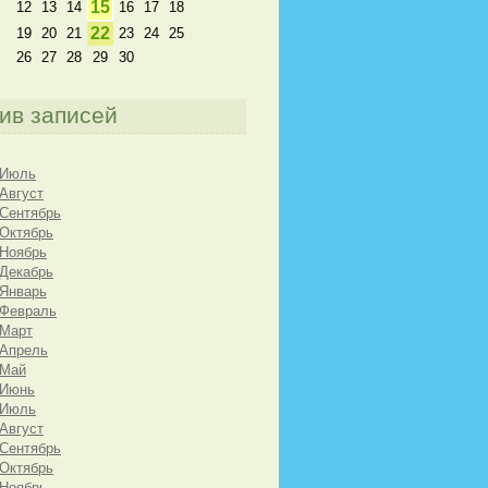
15
12
13
14
16
17
18
22
19
20
21
23
24
25
26
27
28
29
30
ив записей
 Июль
 Август
 Сентябрь
 Октябрь
 Ноябрь
 Декабрь
 Январь
 Февраль
 Март
 Апрель
 Май
 Июнь
 Июль
 Август
 Сентябрь
 Октябрь
 Ноябрь