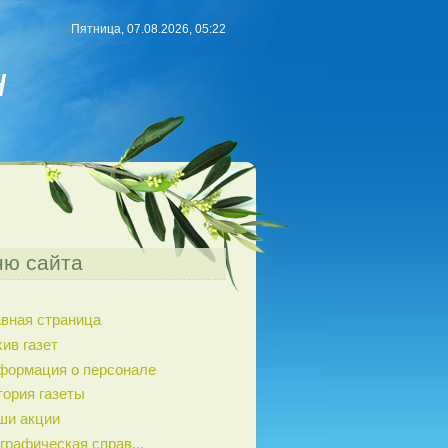
Пятница, 07.08.2026, 05:22
н
ю сайта
авная страница
ив газет
формация о персонале
тория газеты
ши акции
графическая справ...