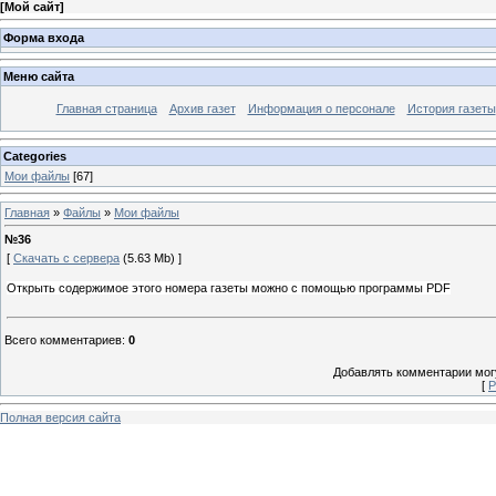
[
Мой сайт
]
Форма входа
Меню сайта
Главная страница
Архив газет
Информация о персонале
История газеты
Categories
Мои файлы
[67]
Главная
»
Файлы
»
Мои файлы
№36
[
Скачать с сервера
(5.63 Mb) ]
Открыть содержимое этого номера газеты можно с помощью программы PDF
Всего комментариев
:
0
Добавлять комментарии могу
[
Р
Полная версия сайта