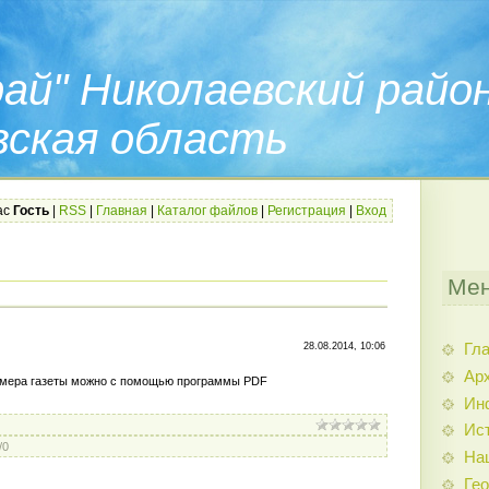
ай" Николаевский райо
вская область
ас
Гость
|
RSS
|
Главная
|
Каталог файлов
|
Регистрация
|
Вход
Мен
Гл
28.08.2014, 10:06
Арх
омера газеты можно с помощью программы PDF
Ин
Ис
/
0
На
Гео