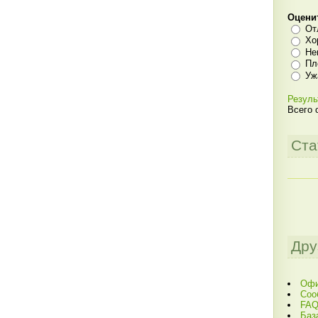
Оцени
От
Хо
Не
Пл
Уж
Резуль
Всего 
Ста
Дру
Офи
Соо
FAQ
Баз