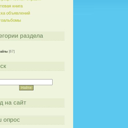
тевая книга
ска объявлений
тоальбомы
егории раздела
[67]
файлы
ск
д на сайт
 опрос