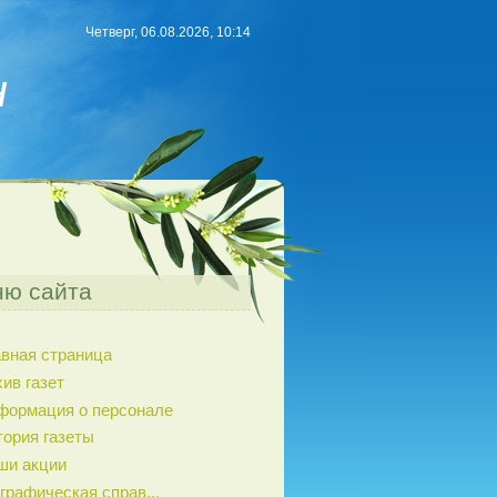
Четверг, 06.08.2026, 10:14
н
ю сайта
авная страница
ив газет
формация о персонале
тория газеты
ши акции
графическая справ...