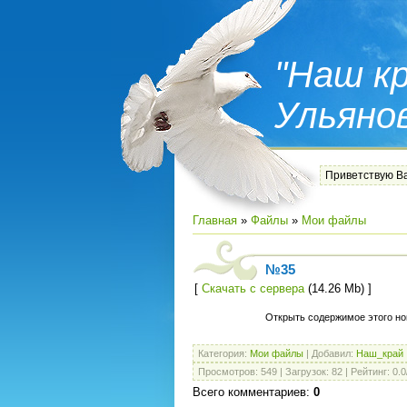
"Наш кр
Ульяно
Приветствую В
Главная
»
Файлы
»
Мои файлы
№35
[
Скачать с сервера
(14.26 Mb) ]
Открыть содержимое этого н
Категория
:
Мои файлы
|
Добавил
:
Наш_край
Просмотров
:
549
|
Загрузок
:
82
|
Рейтинг
:
0.0
Всего комментариев
:
0