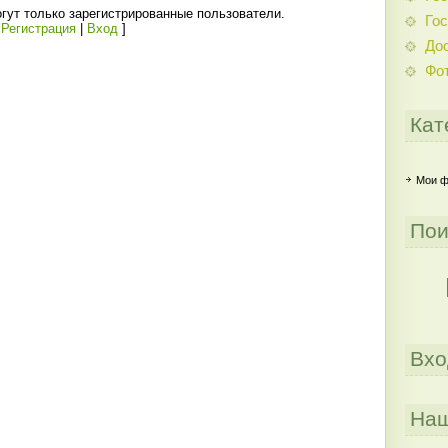
гут только зарегистрированные пользователи.
Гос
[
Регистрация
|
Вход
]
До
Фо
Кат
Мои 
Пои
Вхо
Наш