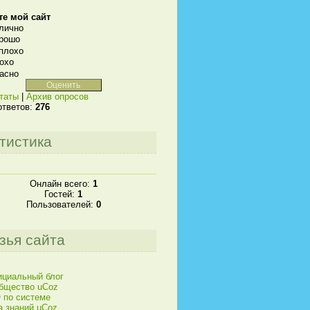
те мой сайт
лично
рошо
плохо
охо
асно
таты
|
Архив опросов
ответов:
276
тистика
Онлайн всего:
1
Гостей:
1
Пользователей:
0
зья сайта
циальный блог
бщество uCoz
 по системе
а знаний uCoz