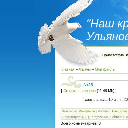
"Наш кр
Ульяно
Приветствую В
Главная
»
Файлы
»
Мои файлы
№23
[
Скачать с сервера
(11.48 Mb) ]
Газета вышла 10 июня 20
Категория
:
Мои файлы
|
Добавил
:
Наш_край
Просмотров
:
606
|
Загрузок
:
50
|
Рейтинг
:
0.0
Всего комментариев
:
0