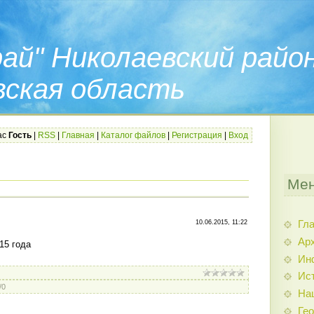
ай" Николаевский райо
вская область
ас
Гость
|
RSS
|
Главная
|
Каталог файлов
|
Регистрация
|
Вход
Мен
Гл
10.06.2015, 11:22
Арх
15 года
Ин
Ис
/
0
На
Гео