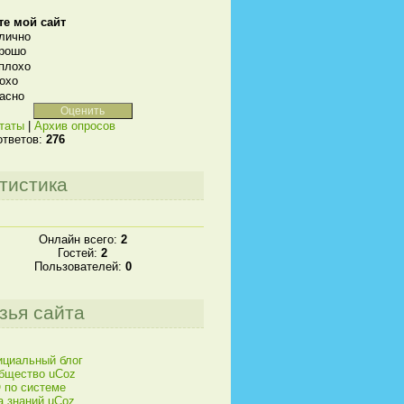
те мой сайт
лично
рошо
плохо
охо
асно
таты
|
Архив опросов
ответов:
276
тистика
Онлайн всего:
2
Гостей:
2
Пользователей:
0
зья сайта
циальный блог
бщество uCoz
 по системе
а знаний uCoz