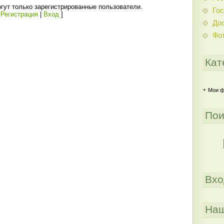
гут только зарегистрированные пользователи.
Гос
[
Регистрация
|
Вход
]
До
Фо
Кат
Мои 
Пои
Вхо
Наш