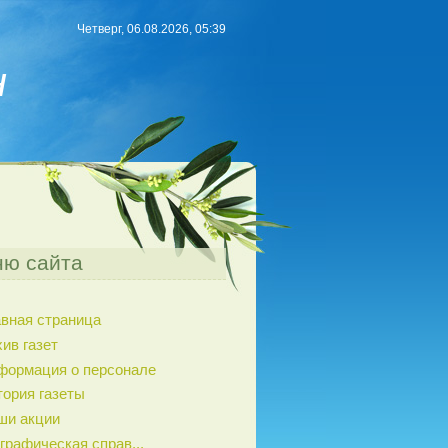
Четверг, 06.08.2026, 05:39
н
ю сайта
авная страница
ив газет
формация о персонале
тория газеты
ши акции
графическая справ...