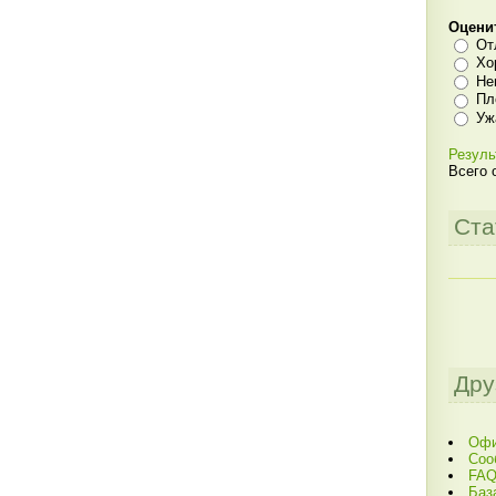
Оцени
От
Хо
Не
Пл
Уж
Резуль
Всего 
Ста
Дру
Офи
Соо
FAQ
Баз