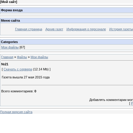
[
Мой сайт
]
Форма входа
Меню сайта
Главная страница
Архив газет
Информация о персонале
История газеты
Categories
Мои файлы
[67]
Главная
»
Файлы
»
Мои файлы
№21
[
Скачать с сервера
(12.14 Mb) ]
Газета вышла 27 мая 2015 года
Всего комментариев
:
0
Добавлять комментарии могу
[
Р
Полная версия сайта