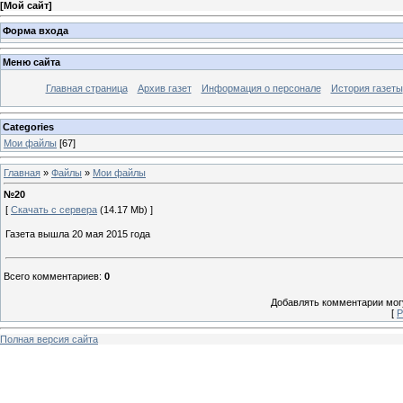
[
Мой сайт
]
Форма входа
Меню сайта
Главная страница
Архив газет
Информация о персонале
История газеты
Categories
Мои файлы
[67]
Главная
»
Файлы
»
Мои файлы
№20
[
Скачать с сервера
(14.17 Mb) ]
Газета вышла 20 мая 2015 года
Всего комментариев
:
0
Добавлять комментарии могу
[
Р
Полная версия сайта